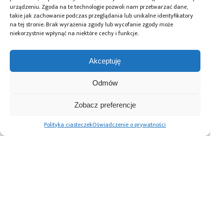
Tagi:
Ministerstwo Nauki i Szkolnictwa Wyższego
,
urządzeniu. Zgoda na te technologie pozwoli nam przetwarzać dane,
MNiSW
,
Narodowa Agencja Wymiany Akademickiej
,
takie jak zachowanie podczas przeglądania lub unikalne identyfikatory
nauka
,
naukowcy
,
NAWA
,
strategia
,
studia
,
Wojciech
na tej stronie. Brak wyrażenia zgody lub wycofanie zgody może
Karczewski
niekorzystnie wpłynąć na niektóre cechy i funkcje.
Akceptuję
Przeczytaj również:
Odmów
Zobacz preferencje
Czy
Fundusze
Polityka ciasteczek
Oświadczenie o prywatności
PARP –
komputery
Europejskie
Jeśli nie nadamy
podsumowanie
kwantowe
dla uczelni
priorytetu
działań w 2025
rzeczywiście
na
półprzewodnikom
roku i plany
mają
kształcenie
teraz, za kilka lat
wsparcia
większą
w obszarze
będzie na to za
innowacji na
wydajność
technologii
późno – twierdzi
rok 2026
niż
krytycznych
dr inż Jakub
klasyczne?
Kaczmarski