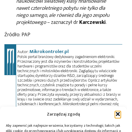
naukowcowi światowej klasy finansowanie
nawet czteroletniego pobytu nie tylko dla
niego samego, ale również dla jego zespołu
projektowego
– zaznaczył dr
Karczewski
.
Źródło: PAP
Mikrokontroler.pl
Autor:
Polski portal branżowy dedykowany zagadnieniom elektroniki.
Przeznaczony jest dla inżynierów i konstruktorów, projektantów
hardware i programistów oraz dla studentów uczelni
technicznych i miłośników elektroniki. Zaglądają tu właściciele
startupów, dyrektorzy działów R&D, zarządzający średniego
szczebla i prezesi dużych przedsiębiorstw. Oprócz artykułów
technicznych, czytelnik znajdzie tu porady i pełne kursy
przedmiotowe, informacje o trendach w elektronice, a także
oferty pracy. Przeczyta wywiady, przejrzy aktualności z branży w
kraju i na świecie oraz zadeklaruje swój udział w wydarzeniach,
szkoleniach i konferencjach. Mikrokontroler.pl pełni również rolę
patrona medialnego imprez targowych, konkursów, hackathonów
i seminariów. Zapraszamy do współpracy!
Zarządzaj zgodą
Aby zapewnić jak najlepsze wrażenia, korzystamy z technologii, takich jak
pliki cookie, do przechowywania i/lub uzyskiwania dostępu do informacji o