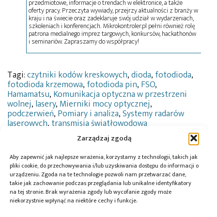
przedmiotowe, informacje o trendach w elektronice, a także
oferty pracy. Przeczyta wywiady, przejrzy aktualności z branży w
kraju i na świecie oraz zadeklaruje swój udział w wydarzeniach,
szkoleniach i konferencjach. Mikrokontroler.pl pełni również rolę
patrona medialnego imprez targowych, konkursów, hackathonów
i seminariów. Zapraszamy do współpracy!
Tagi:
czytniki kodów kreskowych
,
dioda
,
fotodioda
,
fotodioda krzemowa
,
fotodioda pin
,
FSO
,
Hamamatsu
,
Komunikacja optyczna w przestrzeni
wolnej
,
lasery
,
Mierniki mocy optycznej
,
podczerwień
,
Pomiary i analiza
,
Systemy radarów
laserowych
,
transmisja światłowodowa
Zarządzaj zgodą
Aby zapewnić jak najlepsze wrażenia, korzystamy z technologii, takich jak
Przeczytaj również:
pliki cookie, do przechowywania i/lub uzyskiwania dostępu do informacji o
urządzeniu. Zgoda na te technologie pozwoli nam przetwarzać dane,
takie jak zachowanie podczas przeglądania lub unikalne identyfikatory
na tej stronie. Brak wyrażenia zgody lub wycofanie zgody może
niekorzystnie wpłynąć na niektóre cechy i funkcje.