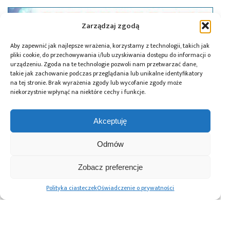
Zarządzaj zgodą
Aby zapewnić jak najlepsze wrażenia, korzystamy z technologii, takich jak
pliki cookie, do przechowywania i/lub uzyskiwania dostępu do informacji o
urządzeniu. Zgoda na te technologie pozwoli nam przetwarzać dane,
takie jak zachowanie podczas przeglądania lub unikalne identyfikatory
na tej stronie. Brak wyrażenia zgody lub wycofanie zgody może
niekorzystnie wpłynąć na niektóre cechy i funkcje.
Akceptuję
Odmów
15.10.2024
Hamamatsu inwestuje w innowacje
Zobacz preferencje
laserowe SuperLight Photonics
Polityka ciasteczek
Oświadczenie o prywatności
Advertising prices
Kontakt
Polityka prywatności