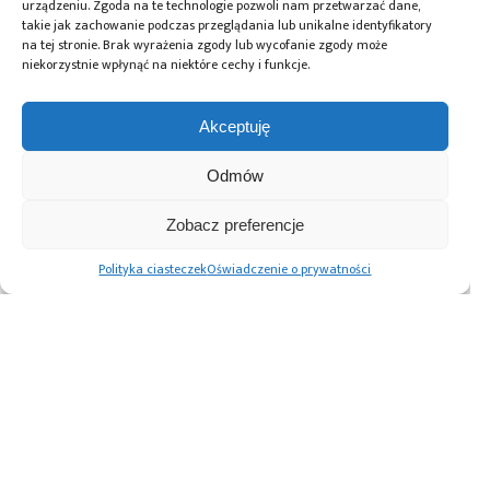
urządzeniu. Zgoda na te technologie pozwoli nam przetwarzać dane,
takie jak zachowanie podczas przeglądania lub unikalne identyfikatory
na tej stronie. Brak wyrażenia zgody lub wycofanie zgody może
niekorzystnie wpłynąć na niektóre cechy i funkcje.
Przeczytaj również:
Akceptuję
Odmów
Zobacz preferencje
Wielomiliardowy
Infineon i DG
Uruchomiono
rynek na styku
Matrix
pilotażową linię
Polityka ciasteczek
Oświadczenie o prywatności
technologii
wykorzystują
produkcyjną „SPINS”
materiałowej oraz
technologię SiC
bazującą na
kwantowej
do rozwoju
kwantowych
infrastruktury
technologiach
zasilania dla
półprzewodnikowych,
centrów danych
przy wsparciu UE
obsługujących AI
Advertising prices
Kontakt
Polityka prywatności
Cennik reklam
O nas