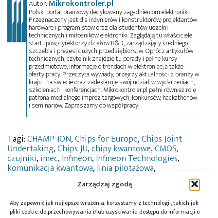
Mikrokontroler.pl
Autor:
Polski portal branżowy dedykowany zagadnieniom elektroniki.
Przeznaczony jest dla inżynierów i konstruktorów, projektantów
hardware i programistów oraz dla studentów uczelni
technicznych i miłośników elektroniki. Zaglądają tu właściciele
startupów, dyrektorzy działów R&D, zarządzający średniego
szczebla i prezesi dużych przedsiębiorstw. Oprócz artykułów
technicznych, czytelnik znajdzie tu porady i pełne kursy
przedmiotowe, informacje o trendach w elektronice, a także
oferty pracy. Przeczyta wywiady, przejrzy aktualności z branży w
kraju i na świecie oraz zadeklaruje swój udział w wydarzeniach,
szkoleniach i konferencjach. Mikrokontroler.pl pełni również rolę
patrona medialnego imprez targowych, konkursów, hackathonów
i seminariów. Zapraszamy do współpracy!
Tagi:
CHAMP-ION
,
Chips for Europe
,
Chips Joint
Undertaking
,
Chips JU
,
chipy kwantowe
,
CMOS
,
czujniki
,
imec
,
Infineon
,
Infineon Technologies
,
komunikacja kwantowa
,
linia pilotażowa
,
nadprzewodniki
,
obliczenia kwantowe
,
pilotażowe
Zarządzaj zgodą
linie kwantowe
,
półprzewodniki
,
pułapki jonowe
,
Sabine Herlitschka
,
Silicon Austria Labs
,
SPINS
,
Aby zapewnić jak najlepsze wrażenia, korzystamy z technologii, takich jak
superkomputer
,
SUPREME
,
systemy kwantowe
,
pliki cookie, do przechowywania i/lub uzyskiwania dostępu do informacji o
technologie spinowe
,
VTT