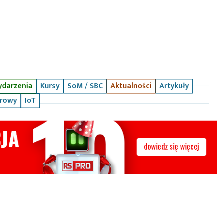
darzenia
Kursy
SoM / SBC
Aktualności
Artykuły
arowy
IoT