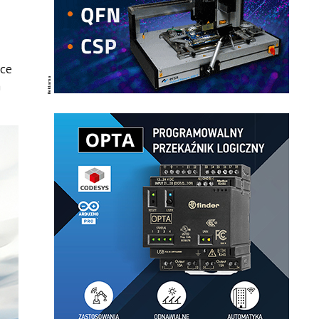
ące
h