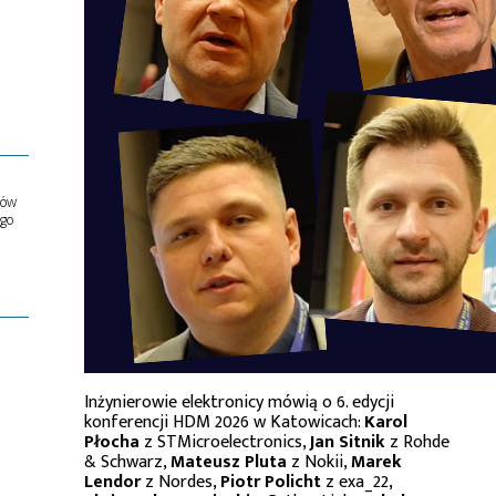
ów
ego
Inżynierowie elektronicy mówią o 6. edycji
konferencji HDM 2026 w Katowicach:
Karol
Płocha
z STMicroelectronics,
Jan Sitnik
z Rohde
& Schwarz,
Mateusz Pluta
z Nokii,
Marek
Lendor
z Nordes,
Piotr Policht
z exa_22,