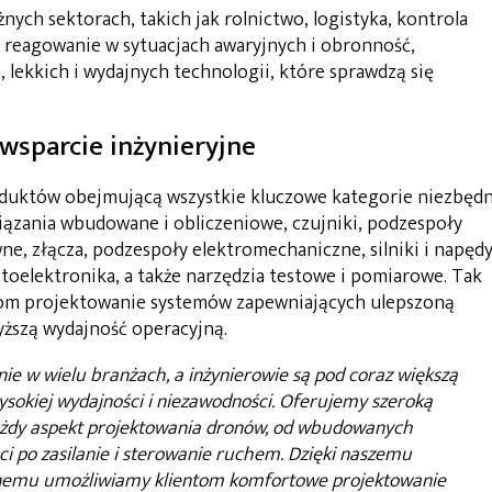
ych sektorach, takich jak rolnictwo, logistyka, kontrola
 reagowanie w sytuacjach awaryjnych i obronność,
lekkich i wydajnych technologii, które sprawdzą się
wsparcie inżynieryjne
duktów obejmującą wszystkie kluczowe kategorie niezbęd
ązania wbudowane i obliczeniowe, czujniki, podzespoły
e, złącza, podzespoły elektromechaniczne, silniki i napędy
optoelektronika, a także narzędzia testowe i pomiarowe. Tak
rom projektowanie systemów zapewniających ulepszoną
yższą wydajność operacyjną.
ie w wielu branżach, a inżynierowie są pod coraz większą
ysokiej wydajności i niezawodności. Oferujemy szeroką
dy aspekt projektowania dronów, od wbudowanych
i po zasilanie i sterowanie ruchem. Dzięki naszemu
znemu umożliwiamy klientom komfortowe projektowanie