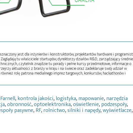
naczony jest dla inżynierów i konstruktorów, projektantów hardware i programist
Zaglądają tu właściciele startupów, dyrektorzy działów R&D, zarządzający średni
echnicznych, czytelnik znajdzie tu porady i pełne kursy przedmiotowe, informacje o
zejrzy aktualności z branży w kraju i na świecie oraz zadeklaruje swój udział w
 również rolę patrona medialnego imprez targowych, konkursów, hackathonów i
,
Farnell
,
kontrola jakości
,
logistyka
,
mapowanie
,
narzędzia
ja
,
obronność
,
optoelektronika
,
oświetlenie
,
podzespoły
,
espoły pasywne
,
RF
,
rolnictwo
,
silniki i napędy
,
wyświetlacze
,