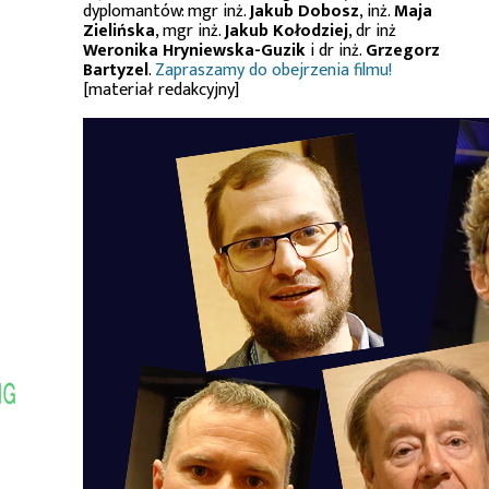
dyplomantów: mgr inż.
Jakub Dobosz
, inż.
Maja
Zielińska
, mgr inż.
Jakub Kołodziej
, dr inż
Weronika Hryniewska-Guzik
i dr inż.
Grzegorz
Bartyzel
.
Zapraszamy do obejrzenia filmu!
[materiał redakcyjny]