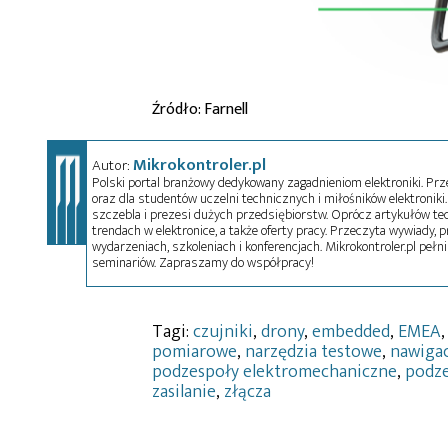
Źródło: Farnell
Mikrokontroler.pl
Autor:
Polski portal branżowy dedykowany zagadnieniom elektroniki. Przez
oraz dla studentów uczelni technicznych i miłośników elektroniki. 
szczebla i prezesi dużych przedsiębiorstw. Oprócz artykułów t
trendach w elektronice, a także oferty pracy. Przeczyta wywiady, pr
wydarzeniach, szkoleniach i konferencjach. Mikrokontroler.pl pełni
seminariów. Zapraszamy do współpracy!
Tagi:
czujniki
,
drony
,
embedded
,
EMEA
pomiarowe
,
narzędzia testowe
,
nawigac
podzespoły elektromechaniczne
,
podz
zasilanie
,
złącza