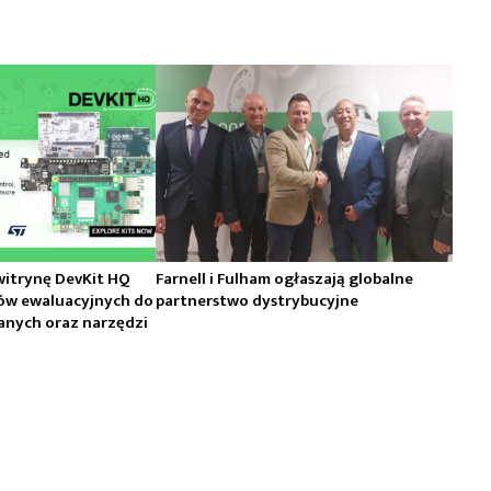
witrynę DevKit HQ
Farnell i Fulham ogłaszają globalne
wów ewaluacyjnych do
partnerstwo dystrybucyjne
nych oraz narzędzi