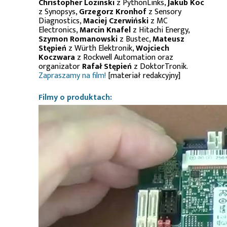
Christopher Lozinski
z PythonLinks,
Jakub Koc
z Synopsys,
Grzegorz Kronhof
z Sensory
Diagnostics,
Maciej Czerwiński
z MC
Electronics,
Marcin Knafel
z Hitachi Energy,
Szymon Romanowski
z Bustec,
Mateusz
Stępień
z Würth Elektronik,
Wojciech
Koczwara
z Rockwell Automation oraz
organizator
Rafał Stępień
z DoktorTronik.
Zapraszamy na film!
[materiał redakcyjny]
Filmy o produktach: