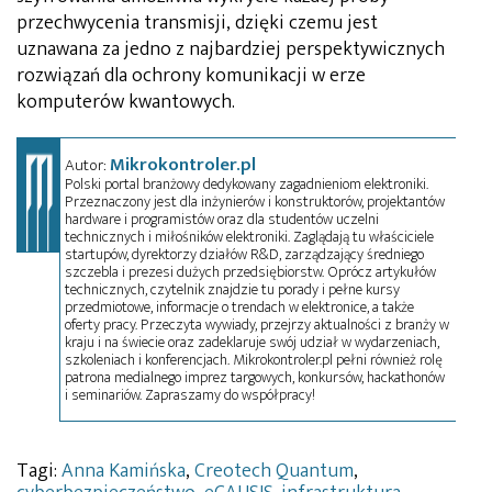
przechwycenia transmisji, dzięki czemu jest
uznawana za jedno z najbardziej perspektywicznych
rozwiązań dla ochrony komunikacji w erze
komputerów kwantowych.
Mikrokontroler.pl
Autor:
Polski portal branżowy dedykowany zagadnieniom elektroniki.
Przeznaczony jest dla inżynierów i konstruktorów, projektantów
hardware i programistów oraz dla studentów uczelni
technicznych i miłośników elektroniki. Zaglądają tu właściciele
startupów, dyrektorzy działów R&D, zarządzający średniego
szczebla i prezesi dużych przedsiębiorstw. Oprócz artykułów
technicznych, czytelnik znajdzie tu porady i pełne kursy
przedmiotowe, informacje o trendach w elektronice, a także
oferty pracy. Przeczyta wywiady, przejrzy aktualności z branży w
kraju i na świecie oraz zadeklaruje swój udział w wydarzeniach,
szkoleniach i konferencjach. Mikrokontroler.pl pełni również rolę
patrona medialnego imprez targowych, konkursów, hackathonów
i seminariów. Zapraszamy do współpracy!
Tagi:
Anna Kamińska
,
Creotech Quantum
,