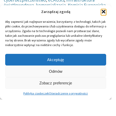
cyberbezpieczeństwo
,
eCAUSIS
,
infrastruktura
światłowodowa
,
komercjalizacja
,
Komisja Europejska
,
komunikacja kwantowa
,
Poznańskie Centrum
Zarządzaj zgodą
Superkomputerowo-Sieciowe
,
QKD
,
Quantum Key
Distribution
,
technologia
,
walidacja
Aby zapewnić jak najlepsze wrażenia, korzystamy z technologii, takich jak
pliki cookie, do przechowywania i/lub uzyskiwania dostępu do informacji o
urządzeniu. Zgoda na te technologie pozwoli nam przetwarzać dane,
takie jak zachowanie podczas przeglądania lub unikalne identyfikatory
na tej stronie. Brak wyrażenia zgody lub wycofanie zgody może
Przeczytaj również:
niekorzystnie wpłynąć na niektóre cechy i funkcje.
Akceptuję
Odmów
Creotech
Creotech
Creotech
Quantum
Quantum
Quantum
Zobacz preferencje
pozyskał 81,2 mln
zamierza
potrzebuje ok. 55-
PLN na rozwój
skomercjalizować
60 mln PLN na
Polityka ciasteczek
Oświadczenie o prywatności
system
rozwój i planuje
kwantowej
emisję akcji
dystrybucji klucza
w 2026 roku