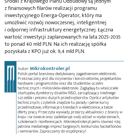
Środki z Krajowego Planu Odbudowy są jednym
z finansowych filarów realizacji programu
inwestycyjnego Energa-Operator, który ma
umożliwić rozwój nowoczesnej, inteligentnej
i odpornej infrastruktury energetycznej. Łączna
wartość inwestycji zaplanowanych na lata 2025-2035
to ponad 40 mld PLN. Na ich realizację spółka
pozyskała z KPO już ok. 9,4 mld PLN.
Mikrokontroler.pl
Autor:
Polski portal branżowy dedykowany zagadnieniom elektroniki.
Przeznaczony jest dla inżynierów i konstruktorów, projektantów
hardware i programistów oraz dla studentów uczelni
technicznych i miłośników elektroniki. Zaglądają tu właściciele
startupów, dyrektorzy działów R&D, zarządzający średniego
szczebla i prezesi dużych przedsiębiorstw. Oprócz artykułów
technicznych, czytelnik znajdzie tu porady i pełne kursy
przedmiotowe, informacje o trendach w elektronice, a także
oferty pracy. Przeczyta wywiady, przejrzy aktualności z branży w
kraju i na świecie oraz zadeklaruje swój udział w wydarzeniach,
szkoleniach i konferencjach. Mikrokontroler.pl pełni również rolę
patrona medialnego imprez targowych, konkursów, hackathonów
i seminariów. Zapraszamy do współpracy!