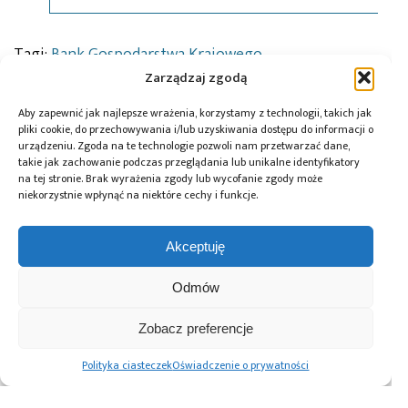
Tagi:
Bank Gospodarstwa Krajowego
,
cyberbezpieczeństwo
,
cyfryzacja
,
ENERGA-
Zarządzaj zgodą
OPERATOR
,
Energetyka
,
energia
,
inteligentna
infrastruktura
,
inwestycja
,
Inwestycje z Krajowego
Aby zapewnić jak najlepsze wrażenia, korzystamy z technologii, takich jak
Planu Odbudowy i Zwiększania Odporności
,
KPO
,
pliki cookie, do przechowywania i/lub uzyskiwania dostępu do informacji o
Magdalena Kamińska
,
Marta Postuła
,
Robert
urządzeniu. Zgoda na te technologie pozwoli nam przetwarzać dane,
Świerzyński
,
sieć energetyczna
,
smart grid
,
takie jak zachowanie podczas przeglądania lub unikalne identyfikatory
transformacja cyfrowa
,
transformacja energetyczna
na tej stronie. Brak wyrażenia zgody lub wycofanie zgody może
niekorzystnie wpłynąć na niektóre cechy i funkcje.
Akceptuję
Przeczytaj również:
Odmów
Zobacz preferencje
Polityka ciasteczek
Oświadczenie o prywatności
Energa Operator
Rosnące
Energa-Operator
– 38 mln PLN na
znaczenie mocy
przyspiesza