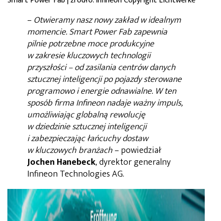
Smart Power Fab | źródło: Infineon Copyright Lichtwerke
–
Otwieramy nasz nowy zakład w idealnym
momencie.
Smart Power Fab zapewnia
pilnie potrzebne moce produkcyjne
w zakresie kluczowych technologii
przyszłości – od zasilania centrów danych
sztucznej inteligencji po pojazdy sterowane
programowo i energie odnawialne. W ten
sposób firma Infineon nadaje ważny impuls,
umożliwiając globalną rewolucję
w dziedzinie sztucznej inteligencji
i zabezpieczając łańcuchy dostaw
w kluczowych branżach
– powiedział
Jochen Hanebeck
, dyrektor generalny
Infineon Technologies AG.