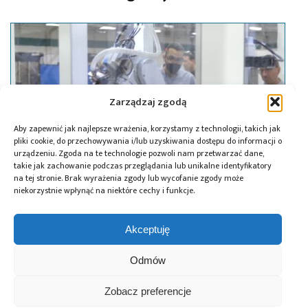
Zarządzaj zgodą
Aby zapewnić jak najlepsze wrażenia, korzystamy z technologii, takich jak
pliki cookie, do przechowywania i/lub uzyskiwania dostępu do informacji o
urządzeniu. Zgoda na te technologie pozwoli nam przetwarzać dane,
takie jak zachowanie podczas przeglądania lub unikalne identyfikatory
na tej stronie. Brak wyrażenia zgody lub wycofanie zgody może
niekorzystnie wpłynąć na niektóre cechy i funkcje.
22.03.2022
Akceptuję
Transformacja łańcucha dostaw
z wykorzystaniem przemysłowego
Odmów
Internetu rzeczy (IIoT) i automatyzacji
Zobacz preferencje