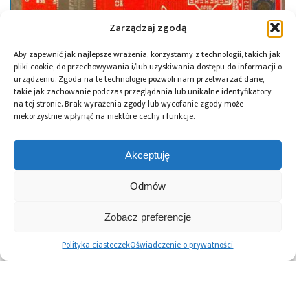
Zarządzaj zgodą
Aby zapewnić jak najlepsze wrażenia, korzystamy z technologii, takich jak
pliki cookie, do przechowywania i/lub uzyskiwania dostępu do informacji o
urządzeniu. Zgoda na te technologie pozwoli nam przetwarzać dane,
takie jak zachowanie podczas przeglądania lub unikalne identyfikatory
na tej stronie. Brak wyrażenia zgody lub wycofanie zgody może
niekorzystnie wpłynąć na niektóre cechy i funkcje.
14.05.2013
Akceptuję
Zestaw ewaluacyjny firmy Texas
Odmów
Instruments C2000 Piccolo LaunchPad
w aplikacjach DSP
Zobacz preferencje
Polityka ciasteczek
Oświadczenie o prywatności
Advertising prices
Kontakt
Polityka prywatności
Cennik reklam
O nas
Copyright © 2026. All rights reserved.