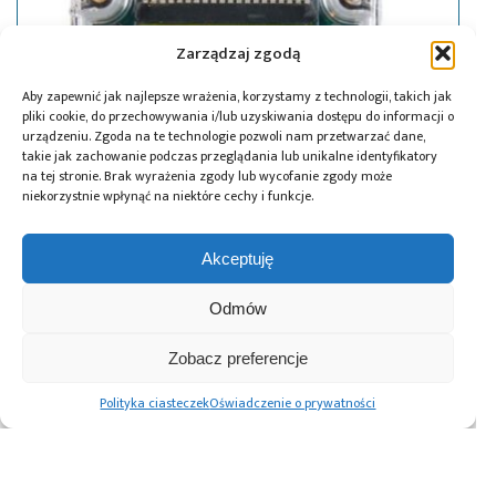
Zarządzaj zgodą
Aby zapewnić jak najlepsze wrażenia, korzystamy z technologii, takich jak
pliki cookie, do przechowywania i/lub uzyskiwania dostępu do informacji o
urządzeniu. Zgoda na te technologie pozwoli nam przetwarzać dane,
takie jak zachowanie podczas przeglądania lub unikalne identyfikatory
na tej stronie. Brak wyrażenia zgody lub wycofanie zgody może
niekorzystnie wpłynąć na niektóre cechy i funkcje.
Akceptuję
21.10.2014
Firma Maxim Integrated prezentuje
Odmów
projekt referencyjny ultradźwiękowego
Zobacz preferencje
licznika wody i ciepła
Polityka ciasteczek
Oświadczenie o prywatności
Advertising prices
Kontakt
Polityka prywatności
Cennik reklam
O nas