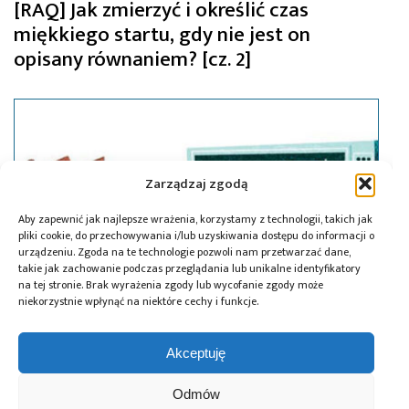
[RAQ] Jak zmierzyć i określić czas
miękkiego startu, gdy nie jest on
opisany równaniem? [cz. 2]
Zarządzaj zgodą
Aby zapewnić jak najlepsze wrażenia, korzystamy z technologii, takich jak
pliki cookie, do przechowywania i/lub uzyskiwania dostępu do informacji o
urządzeniu. Zgoda na te technologie pozwoli nam przetwarzać dane,
takie jak zachowanie podczas przeglądania lub unikalne identyfikatory
na tej stronie. Brak wyrażenia zgody lub wycofanie zgody może
niekorzystnie wpłynąć na niektóre cechy i funkcje.
Akceptuję
30.05.2025
[RAQ] Jak zmierzyć i określić czas
Odmów