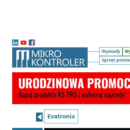
Wywiady
Wy
Sprzęt pomi
Evatronix