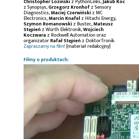
Christopher Lozinski
z PythonLinks,
Jakub Koc
z Synopsys,
Grzegorz Kronhof
z Sensory
Diagnostics,
Maciej Czerwiński
z MC
Electronics,
Marcin Knafel
z Hitachi Energy,
Szymon Romanowski
z Bustec,
Mateusz
Stępień
z Würth Elektronik,
Wojciech
Koczwara
z Rockwell Automation oraz
organizator
Rafał Stępień
z DoktorTronik.
Zapraszamy na film!
[materiał redakcyjny]
Filmy o produktach: