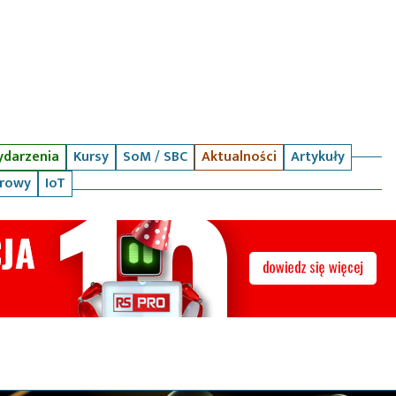
darzenia
Kursy
SoM / SBC
Aktualności
Artykuły
arowy
IoT