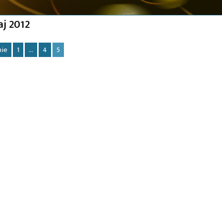
j 2012
nie
1
…
4
5