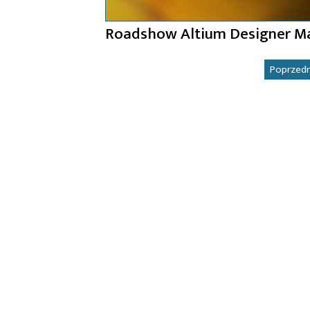
Roadshow Altium Designer Ma
Stronicowanie
Poprzed
wpisów