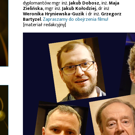
dyplomantów: mgr inż.
Jakub Dobosz
, inż.
Maja
Zielińska
, mgr inż.
Jakub Kołodziej
, dr inż
Weronika Hryniewska-Guzik
i dr inż.
Grzegorz
Bartyzel
.
Zapraszamy do obejrzenia filmu!
[materiał redakcyjny]