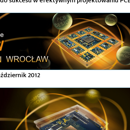
z do sukcesu w efektywnym projektowaniu PC
ździernik 2012