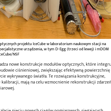
ycznych projektu IceCube w laboratorium naukowym stacji na
cjalistyczne urządzenia, w tym D-Egg (trzeci od lewej) i mDOM
 IceCube/NSF
adza nowe konstrukcje modułów optycznych, które integru
budowie ciśnieniowej, zwiększając efektywną powierzchnię
cie wykrywanego światła. Te rozwiązania konstrukcyjne,
 kalibracji, mają na celu wzmocnienie rekonstrukcji zdarze
iarowej.
alację pięciu nowych ciągów pomiarowych, sięgających