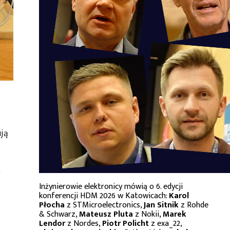
ją
ń
Inżynierowie elektronicy mówią o 6. edycji
konferencji HDM 2026 w Katowicach:
Karol
Płocha
z STMicroelectronics,
Jan Sitnik
z Rohde
& Schwarz,
Mateusz Pluta
z Nokii,
Marek
Lendor
z Nordes,
Piotr Policht
z exa_22,