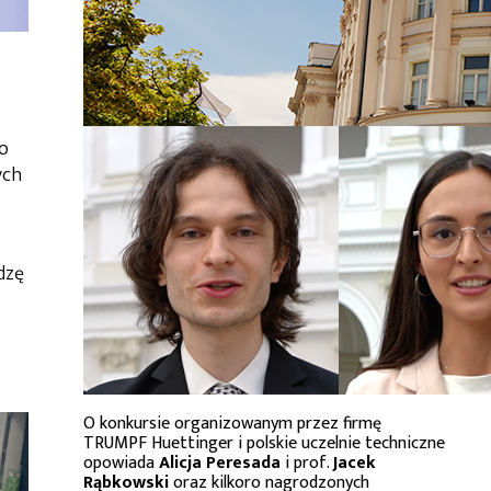
o
ych
dzę
O konkursie organizowanym przez firmę
TRUMPF Huettinger i polskie uczelnie techniczne
opowiada
Alicja Peresada
i prof.
Jacek
Rąbkowski
oraz kilkoro nagrodzonych