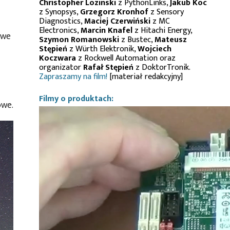
Christopher Lozinski
z PythonLinks,
Jakub Koc
z Synopsys,
Grzegorz Kronhof
z Sensory
Diagnostics,
Maciej Czerwiński
z MC
Electronics,
Marcin Knafel
z Hitachi Energy,
owe
Szymon Romanowski
z Bustec,
Mateusz
Stępień
z Würth Elektronik,
Wojciech
Koczwara
z Rockwell Automation oraz
organizator
Rafał Stępień
z DoktorTronik.
Zapraszamy na film!
[materiał redakcyjny]
Filmy o produktach:
owe.