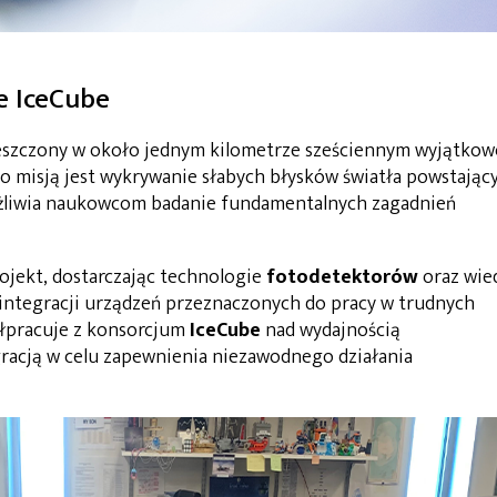
e IceCube
eszczony w około jednym kilometrze sześciennym wyjątkow
go misją jest wykrywanie słabych błysków światła powstając
żliwia naukowcom badanie fundamentalnych zagadnień
ojekt, dostarczając technologie
fotodetektorów
oraz wie
 i integracji urządzeń przeznaczonych do pracy w trudnych
łpracuje z konsorcjum
IceCube
nad wydajnością
egracją w celu zapewnienia niezawodnego działania