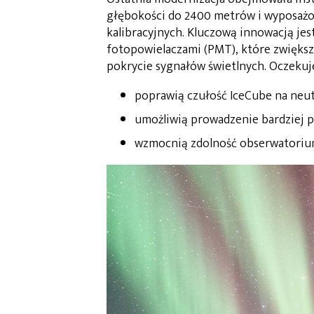
głębokości do 2400 metrów i wyposaż
kalibracyjnych. Kluczową innowacją je
fotopowielaczami (PMT), które zwiększ
pokrycie sygnałów świetlnych. Oczekuje 
poprawią czułość IceCube na neutr
umożliwią prowadzenie bardziej p
wzmocnią zdolność obserwatorium 