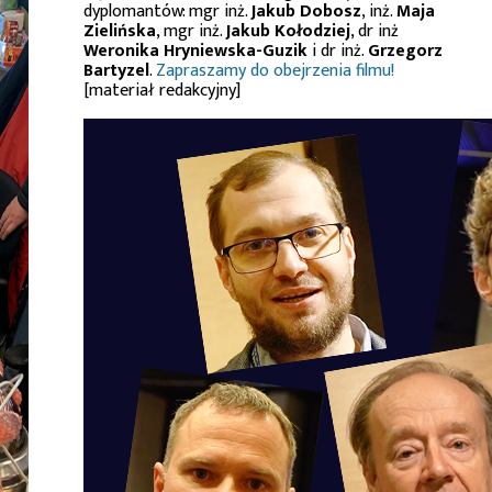
dyplomantów: mgr inż.
Jakub Dobosz
, inż.
Maja
Zielińska
, mgr inż.
Jakub Kołodziej
, dr inż
Weronika Hryniewska-Guzik
i dr inż.
Grzegorz
Bartyzel
.
Zapraszamy do obejrzenia filmu!
[materiał redakcyjny]