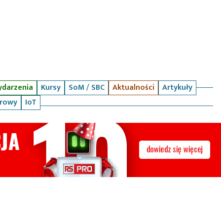
darzenia
Kursy
SoM / SBC
Aktualności
Artykuły
arowy
IoT