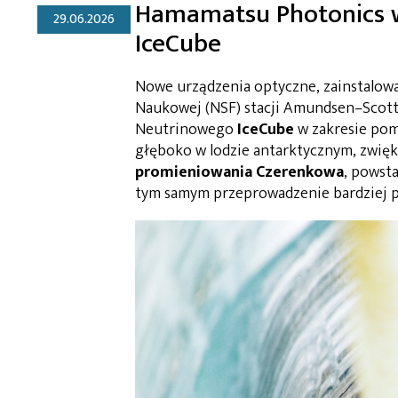
Hamamatsu Photonics w
29.06.2026
IceCube
Nowe urządzenia optyczne, zainstalowa
Naukowej (NSF) stacji Amundsen–Scott
Neutrinowego
IceCube
w zakresie pomi
głęboko w lodzie antarktycznym, zwięk
promieniowania Czerenkowa
, powst
tym samym przeprowadzenie bardziej p