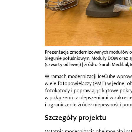
Prezentacja zmodernizowanych modułów opt
biegunie południowym. Moduły DOM oraz spe
(czwarty od lewej) | źródło: Sarah Mechbal,
W ramach modernizacji IceCube wprow
wiele fotopowielaczy (PMT) w jednej o
fotokatody i poprawiając kątowe pokry
w połączeniu z ulepszeniami w zakresie
i ograniczenie źródeł niepewności pom
Szczegóły projektu
Ostatnia modernizacja obejmowała inst