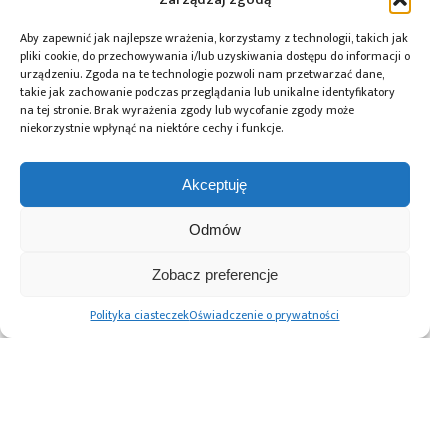
Aby zapewnić jak najlepsze wrażenia, korzystamy z technologii, takich jak
pliki cookie, do przechowywania i/lub uzyskiwania dostępu do informacji o
urządzeniu. Zgoda na te technologie pozwoli nam przetwarzać dane,
takie jak zachowanie podczas przeglądania lub unikalne identyfikatory
na tej stronie. Brak wyrażenia zgody lub wycofanie zgody może
niekorzystnie wpłynąć na niektóre cechy i funkcje.
Akceptuję
Odmów
19.06.2024
Polscy inżynierowie opracują bezpieczny
Zobacz preferencje
zjazd łazika z lądownika na
Polityka ciasteczek
Oświadczenie o prywatności
powierzchnię Marsa
Advertising prices
Kontakt
Polityka prywatności
Cennik reklam
O nas