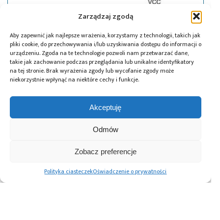
Zarządzaj zgodą
Aby zapewnić jak najlepsze wrażenia, korzystamy z technologii, takich jak
pliki cookie, do przechowywania i/lub uzyskiwania dostępu do informacji o
urządzeniu. Zgoda na te technologie pozwoli nam przetwarzać dane,
takie jak zachowanie podczas przeglądania lub unikalne identyfikatory
na tej stronie. Brak wyrażenia zgody lub wycofanie zgody może
niekorzystnie wpłynąć na niektóre cechy i funkcje.
Akceptuję
Odmów
01.09.2010
Mikrokontrolerowy przetwornik A/C
Zobacz preferencje
i C/A z I2C
Polityka ciasteczek
Oświadczenie o prywatności
Stronicowanie
Poprzednie
1
…
5
6
wpisów
Advertising prices
Kontakt
Polityka prywatności