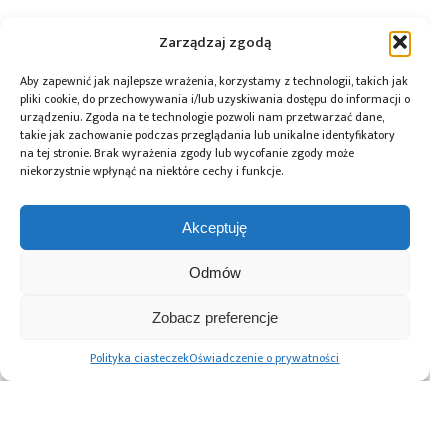
Zarządzaj zgodą
Aby zapewnić jak najlepsze wrażenia, korzystamy z technologii, takich jak
pliki cookie, do przechowywania i/lub uzyskiwania dostępu do informacji o
urządzeniu. Zgoda na te technologie pozwoli nam przetwarzać dane,
takie jak zachowanie podczas przeglądania lub unikalne identyfikatory
na tej stronie. Brak wyrażenia zgody lub wycofanie zgody może
niekorzystnie wpłynąć na niektóre cechy i funkcje.
Akceptuję
Odmów
03.06.2012
Zobacz preferencje
Platforma rozwojowa firmy Texas
Instruments dla aplikacji analizy
Polityka ciasteczek
Oświadczenie o prywatności
biometrycznej
Stronicowanie
Poprzednie
1
2
3
4
Następne