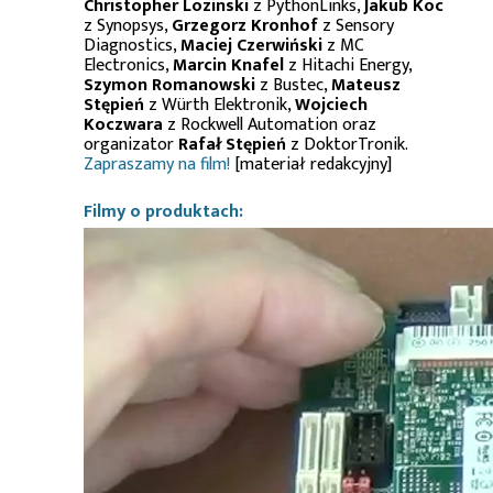
Christopher Lozinski
z PythonLinks,
Jakub Koc
z Synopsys,
Grzegorz Kronhof
z Sensory
Diagnostics,
Maciej Czerwiński
z MC
Electronics,
Marcin Knafel
z Hitachi Energy,
Szymon Romanowski
z Bustec,
Mateusz
Stępień
z Würth Elektronik,
Wojciech
Koczwara
z Rockwell Automation oraz
organizator
Rafał Stępień
z DoktorTronik.
Zapraszamy na film!
[materiał redakcyjny]
Filmy o produktach: