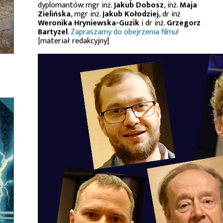
dyplomantów: mgr inż.
Jakub Dobosz
, inż.
Maja
Zielińska
, mgr inż.
Jakub Kołodziej
, dr inż
Weronika Hryniewska-Guzik
i dr inż.
Grzegorz
Bartyzel
.
Zapraszamy do obejrzenia filmu!
[materiał redakcyjny]