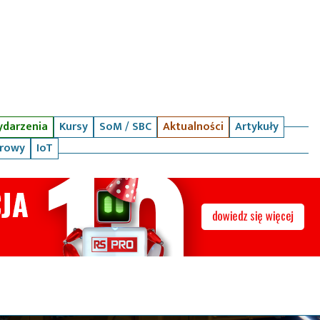
darzenia
Kursy
SoM / SBC
Aktualności
Artykuły
arowy
IoT