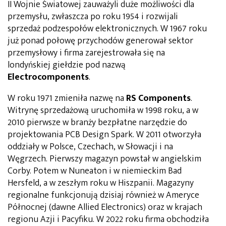
II Wojnie Światowej zauważyli duże możliwości dla
przemysłu, zwłaszcza po roku 1954 i rozwijali
sprzedaż podzespołów elektronicznych. W 1967 roku
już ponad połowę przychodów generował sektor
przemysłowy i firma zarejestrowała się na
londyńskiej giełdzie pod nazwą
Electrocomponents
.
W roku 1971 zmieniła nazwę na
RS Components
.
Witrynę sprzedażową uruchomiła w 1998 roku, a w
2010 pierwsze w branży bezpłatne narzędzie do
projektowania PCB Design Spark. W 2011 otworzyła
oddziały w Polsce, Czechach, w Słowacji i na
Węgrzech. Pierwszy magazyn powstał w angielskim
Corby. Potem w Nuneaton i w niemieckim Bad
Hersfeld, a w zeszłym roku w Hiszpanii. Magazyny
regionalne funkcjonują dzisiaj również w Ameryce
Północnej (dawne Allied Electronics) oraz w krajach
regionu Azji i Pacyfiku. W 2022 roku firma obchodziła