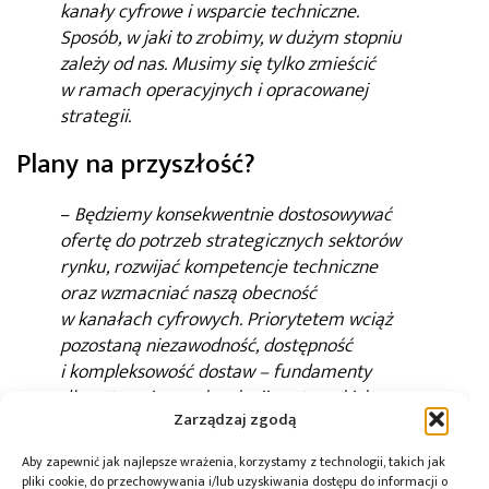
kanały cyfrowe i wsparcie techniczne.
Sposób, w jaki to zrobimy, w dużym stopniu
zależy od nas. Musimy się tylko zmieścić
w ramach operacyjnych i opracowanej
strategii.
Plany na przyszłość?
–
Będziemy konsekwentnie dostosowywać
ofertę do potrzeb strategicznych sektorów
rynku, rozwijać kompetencje techniczne
oraz wzmacniać naszą obecność
w kanałach cyfrowych. Priorytetem wciąż
pozostaną niezawodność, dostępność
i kompleksowość dostaw – fundamenty
długoterminowych relacji partnerskich –
Zarządzaj zgodą
podkreślił
Leszek Kołdys
.
Aby zapewnić jak najlepsze wrażenia, korzystamy z technologii, takich jak
pliki cookie, do przechowywania i/lub uzyskiwania dostępu do informacji o
Agnieszka Kubasik
Autor: