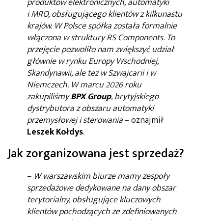
produktów elektronicznych, automatyki
i MRO, obsługującego klientów z kilkunastu
krajów. W Polsce spółka została formalnie
włączona w struktury RS Components. To
przejęcie pozwoliło nam zwiększyć udział
głównie w rynku Europy Wschodniej,
Skandynawii, ale też w Szwajcarii i w
Niemczech. W marcu 2026 roku
zakupiliśmy
BPX Group
, brytyjskiego
dystrybutora z obszaru automatyki
przemysłowej i sterowania
– oznajmił
Leszek Kołdys
.
Jak zorganizowana jest sprzedaż?
–
W warszawskim biurze mamy zespoły
sprzedażowe dedykowane na dany obszar
terytorialny, obsługujące kluczowych
klientów pochodzących ze zdefiniowanych