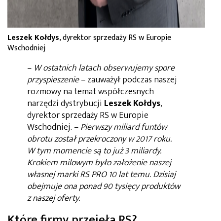
Leszek Kołdys
, dyrektor sprzedaży RS w Europie
Wschodniej
–
W ostatnich latach obserwujemy spore
przyspieszenie
– zauważył podczas naszej
rozmowy na temat współczesnych
narzędzi dystrybucji
Leszek Kołdys
,
dyrektor sprzedaży RS w Europie
Wschodniej. –
Pierwszy miliard funtów
obrotu został przekroczony w 2017 roku.
W tym momencie są to już 3 miliardy.
Krokiem milowym było założenie naszej
własnej marki RS PRO 10 lat temu. Dzisiaj
obejmuje ona ponad 90 tysięcy produktów
z naszej oferty.
Które firmy przejęła RS?