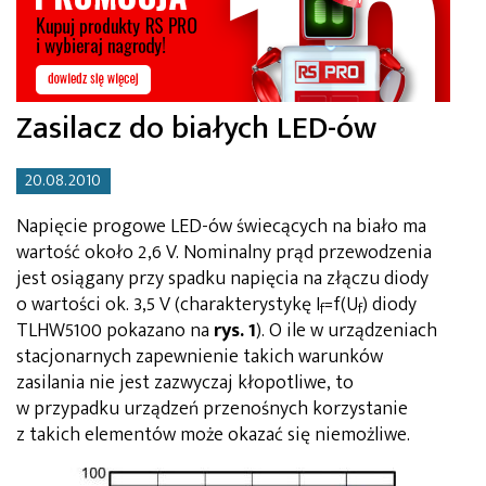
Zasilacz do białych LED-ów
20.08.2010
Napięcie progowe LED-ów świecących na biało ma
wartość około 2,6 V. Nominalny prąd przewodzenia
jest osiągany przy spadku napięcia na złączu diody
o wartości ok. 3,5 V (charakterystykę I
=f(U
) diody
f
f
TLHW5100 pokazano na
rys. 1
). O ile w urządzeniach
stacjonarnych zapewnienie takich warunków
zasilania nie jest zazwyczaj kłopotliwe, to
w przypadku urządzeń przenośnych korzystanie
z takich elementów może okazać się niemożliwe.