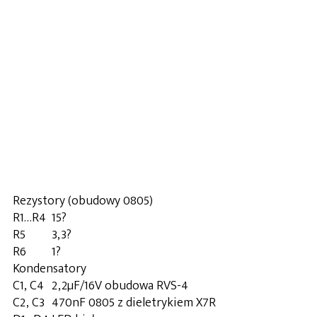
Rezystory (obudowy 0805)
R1…R4
15?
R5
3,3?
R6
1?
Kondensatory
C1, C4
2,2µF/16V obudowa RVS-4
C2, C3
470nF 0805 z dieletrykiem X7R