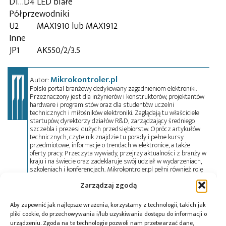
D1…D4
LED białe
Półprzewodniki
U2
MAX1910 lub MAX1912
Inne
JP1
AK550/2/3.5
Mikrokontroler.pl
Autor:
Polski portal branżowy dedykowany zagadnieniom elektroniki.
Przeznaczony jest dla inżynierów i konstruktorów, projektantów
hardware i programistów oraz dla studentów uczelni
technicznych i miłośników elektroniki. Zaglądają tu właściciele
startupów, dyrektorzy działów R&D, zarządzający średniego
szczebla i prezesi dużych przedsiębiorstw. Oprócz artykułów
technicznych, czytelnik znajdzie tu porady i pełne kursy
przedmiotowe, informacje o trendach w elektronice, a także
oferty pracy. Przeczyta wywiady, przejrzy aktualności z branży w
kraju i na świecie oraz zadeklaruje swój udział w wydarzeniach,
szkoleniach i konferencjach. Mikrokontroler.pl pełni również rolę
patrona medialnego imprez targowych, konkursów, hackathonów
Zarządzaj zgodą
i seminariów. Zapraszamy do współpracy!
Aby zapewnić jak najlepsze wrażenia, korzystamy z technologii, takich jak
pliki cookie, do przechowywania i/lub uzyskiwania dostępu do informacji o
Tagi:
LED
urządzeniu. Zgoda na te technologie pozwoli nam przetwarzać dane,