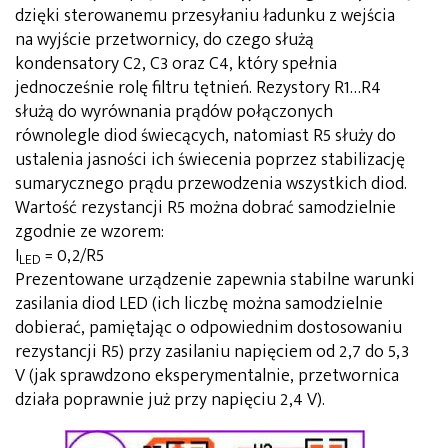
dzięki sterowanemu przesyłaniu ładunku z wejścia
na wyjście przetwornicy, do czego służą
kondensatory C2, C3 oraz C4, który spełnia
jednocześnie rolę filtru tętnień. Rezystory R1…R4
służą do wyrównania prądów połączonych
równolegle diod świecących, natomiast R5 służy do
ustalenia jasności ich świecenia poprzez stabilizację
sumarycznego prądu przewodzenia wszystkich diod.
Wartość rezystancji R5 można dobrać samodzielnie
zgodnie ze wzorem:
I
= 0,2/R5
LED
Prezentowane urządzenie zapewnia stabilne warunki
zasilania diod LED (ich liczbę można samodzielnie
dobierać, pamiętając o odpowiednim dostosowaniu
rezystancji R5) przy zasilaniu napięciem od 2,7 do 5,3
V (jak sprawdzono eksperymentalnie, przetwornica
działa poprawnie już przy napięciu 2,4 V).