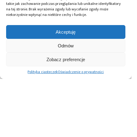
takie jak zachowanie podczas przeglądania lub unikalne identyfikatory
na tej stronie. Brak wyrażenia zgody lub wycofanie zgody może
niekorzystnie wpłynąć na niektóre cechy i funkcje.
Przeczytaj również:
Akceptuję
Odmów
Zobacz preferencje
Global Electronics
Microchip i Micron
Farnell ma umowę
Association
prezentują
dystrybucyjną
Polityka ciasteczek
Oświadczenie o prywatności
opublikowało
architekturę
z firmą RIGOL
normę IPC-A-630A
pamięci masowej
Technologies
dotyczącą
PCIe® Gen 6 dla AI
obudów
oraz centrów
elektronicznych
danych
Advertising prices
Kontakt
Polityka prywatności
Cennik reklam
O nas
Copyright © 2026. All rights reserved.