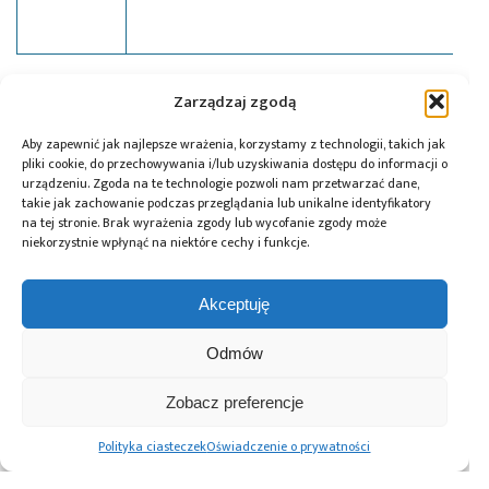
Tagi:
GPIO
,
ISIX
,
LED
,
RTOS
,
STM32
Zarządzaj zgodą
Aby zapewnić jak najlepsze wrażenia, korzystamy z technologii, takich jak
pliki cookie, do przechowywania i/lub uzyskiwania dostępu do informacji o
urządzeniu. Zgoda na te technologie pozwoli nam przetwarzać dane,
Przeczytaj również:
takie jak zachowanie podczas przeglądania lub unikalne identyfikatory
na tej stronie. Brak wyrażenia zgody lub wycofanie zgody może
niekorzystnie wpłynąć na niektóre cechy i funkcje.
Akceptuję
Prototypowanie
Trendy
Jedna taśma –
Odmów
elektroniki i AI:
i perspektywy
tysiące paczek: RS
Arduino
w siłownikach:
i tesa łączą
i platformy
„mięśnie”
logistykę i ESG
Zobacz preferencje
embedded od
napędzające ruch
projektu do
humanoidów
Polityka ciasteczek
Oświadczenie o prywatności
wdrożenia