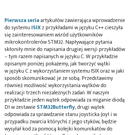
Pierwsza seria
artykułów zawierająca wprowadzenie
do systemu
ISIX
z przykładami w języku C++ cieszyła
się zainteresowaniem wśród użytkowników
mikrokontrolerów STM32. Napływające pytania
skłoniły mnie do napisania drugiej wersji przykładów
– tym razem napisanych w języku C. W przykładzie
opisanym poniżej pokażemy, jak tworzyć wątki
w języku C z wykorzystaniem systemu ISIX oraz w jaki
sposób skomunikować je ze sobą. Przedstawimy
również możliwość wykorzystania wątków do
realizacji trzech niezależnych zadań. W naszym
przykładzie jeden wątek odpowiada za miganie diodą
D1 w zestawie
STM32Butterfly
, drugi wątek
odpowiada za sprawdzanie stanu joysticka Joy1 i w
przypadku zwarcia którychś z jego styków, będzie
wysyłał kod za pomocą kolejki komunikatów do