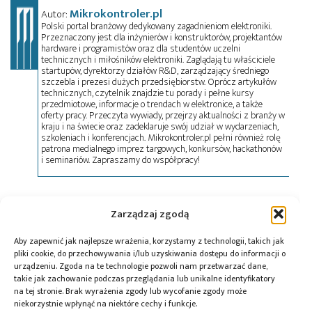
Mikrokontroler.pl
Autor:
Polski portal branżowy dedykowany zagadnieniom elektroniki.
Przeznaczony jest dla inżynierów i konstruktorów, projektantów
hardware i programistów oraz dla studentów uczelni
technicznych i miłośników elektroniki. Zaglądają tu właściciele
startupów, dyrektorzy działów R&D, zarządzający średniego
szczebla i prezesi dużych przedsiębiorstw. Oprócz artykułów
technicznych, czytelnik znajdzie tu porady i pełne kursy
przedmiotowe, informacje o trendach w elektronice, a także
oferty pracy. Przeczyta wywiady, przejrzy aktualności z branży w
kraju i na świecie oraz zadeklaruje swój udział w wydarzeniach,
szkoleniach i konferencjach. Mikrokontroler.pl pełni również rolę
patrona medialnego imprez targowych, konkursów, hackathonów
i seminariów. Zapraszamy do współpracy!
Tagi:
LED
,
RS-232
,
RS-485
,
Soyter
Zarządzaj zgodą
Aby zapewnić jak najlepsze wrażenia, korzystamy z technologii, takich jak
pliki cookie, do przechowywania i/lub uzyskiwania dostępu do informacji o
urządzeniu. Zgoda na te technologie pozwoli nam przetwarzać dane,
Przeczytaj również:
takie jak zachowanie podczas przeglądania lub unikalne identyfikatory
na tej stronie. Brak wyrażenia zgody lub wycofanie zgody może
niekorzystnie wpłynąć na niektóre cechy i funkcje.