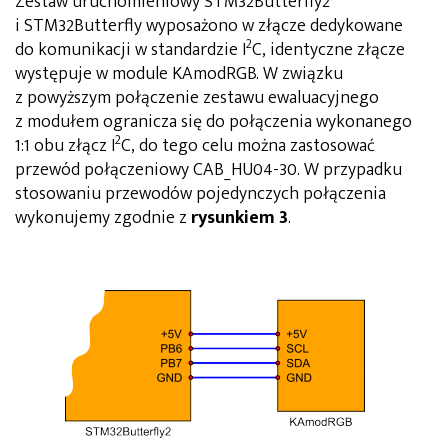
Zestaw uruchomieniowy STM32Butterfly2
i STM32Butterfly wyposażono w złącze dedykowane
2
do komunikacji w standardzie I
C, identyczne złącze
występuje w module KAmodRGB. W związku
z powyższym połączenie zestawu ewaluacyjnego
z modułem ogranicza się do połączenia wykonanego
2
1:1 obu złącz I
C, do tego celu można zastosować
przewód połączeniowy CAB_HU04-30. W przypadku
stosowaniu przewodów pojedynczych połączenia
wykonujemy zgodnie z
rysunkiem 3
.