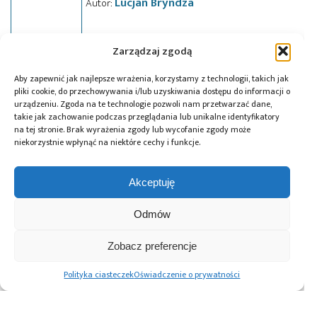
Lucjan Bryndza
Autor:
Zarządzaj zgodą
Aby zapewnić jak najlepsze wrażenia, korzystamy z technologii, takich jak
Tagi:
GPIO
,
LED
,
SMBus
pliki cookie, do przechowywania i/lub uzyskiwania dostępu do informacji o
urządzeniu. Zgoda na te technologie pozwoli nam przetwarzać dane,
takie jak zachowanie podczas przeglądania lub unikalne identyfikatory
na tej stronie. Brak wyrażenia zgody lub wycofanie zgody może
niekorzystnie wpłynąć na niektóre cechy i funkcje.
Przeczytaj również:
Akceptuję
Odmów
Prototypowanie
Trendy
Jedna taśma –
Zobacz preferencje
elektroniki i AI:
i perspektywy
tysiące paczek: RS
Arduino
w siłownikach:
i tesa łączą
Polityka ciasteczek
Oświadczenie o prywatności
i platformy
„mięśnie”
logistykę i ESG
embedded od
napędzające ruch
projektu do
humanoidów