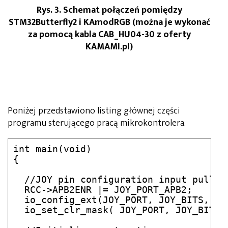
Rys. 3. Schemat połączeń pomiędzy
STM32Butterfly2 i KAmodRGB (można je wykonać
za pomocą kabla CAB_HU04-30 z oferty
KAMAMI.pl)
Poniżej przedstawiono listing głównej części
programu sterującego pracą mikrokontrolera.
int main(void)

{

  //JOY pin configuration input pullup 
  RCC->APB2ENR |= JOY_PORT_APB2;

  io_config_ext(JOY_PORT, JOY_BITS, GP
  io_set_clr_mask( JOY_PORT, JOY_BITS, 