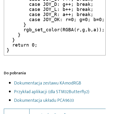
        case JOY_D: g++; break;

        case JOY_L: b++; break;

        case JOY_R: a++; break;

        case JOY_OK: r=0; g=0; b=0; a=0
      }

      rgb_set_color(RGBA(r,g,b,a));

    }

  }

  return 0;

Do pobrania
Dokumentacja zestawu KAmodRGB
Przykład aplikacji (dla STM32Butterfly2)
Dokumentacja układu PCA9633