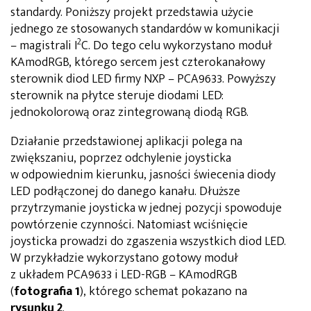
standardy. Poniższy projekt przedstawia użycie
jednego ze stosowanych standardów w komunikacji
2
– magistrali I
C. Do tego celu wykorzystano moduł
KAmodRGB, którego sercem jest czterokanałowy
sterownik diod LED firmy NXP – PCA9633. Powyższy
sterownik na płytce steruje diodami LED:
jednokolorową oraz zintegrowaną diodą RGB.
Działanie przedstawionej aplikacji polega na
zwiększaniu, poprzez odchylenie joysticka
w odpowiednim kierunku, jasności świecenia diody
LED podłączonej do danego kanału. Dłuższe
przytrzymanie joysticka w jednej pozycji spowoduje
powtórzenie czynności. Natomiast wciśnięcie
joysticka prowadzi do zgaszenia wszystkich diod LED.
W przykładzie wykorzystano gotowy moduł
z układem PCA9633 i LED-RGB – KAmodRGB
(
fotografia 1
), którego schemat pokazano na
rysunku 2
.