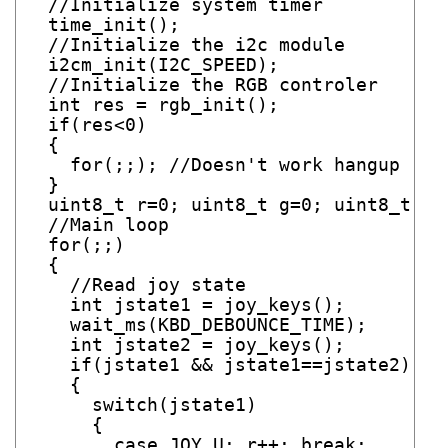
  //Initialize system timer

  time_init();

  //Initialize the i2c module

  i2cm_init(I2C_SPEED);

  //Initialize the RGB controler

  int res = rgb_init();

  if(res<0)

  {

    for(;;); //Doesn't work hangup

  }

  uint8_t r=0; uint8_t g=0; uint8_t b=0
  //Main loop

  for(;;)

  {

    //Read joy state

    int jstate1 = joy_keys();

    wait_ms(KBD_DEBOUNCE_TIME);

    int jstate2 = joy_keys();

    if(jstate1 && jstate1==jstate2)

    {

      switch(jstate1)

      {

        case JOY_U: r++; break;
