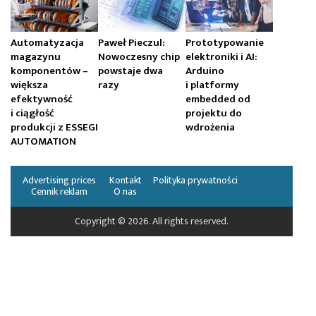
Automatyzacja
Paweł Pieczul:
Prototypowanie
magazynu
Nowoczesny chip
elektroniki i AI:
komponentów –
powstaje dwa
Arduino
większa
razy
i platformy
efektywność
embedded od
i ciągłość
projektu do
produkcji z ESSEGI
wdrożenia
AUTOMATION
Advertising prices
Kontakt
Polityka prywatności
Cennik reklam
O nas
Copyright © 2026. All rights reserved.