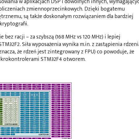
osowania w aplikacjach DSP i dowolnych innych, wymagający
 obliczeniach zmiennoprzecinkowych. Dzięki bogatemu
rznemu, są także doskonałym rozwiązaniem dla bardziej
kryptografii.
bez racji – za szybszą (168 MHz vs 120 MHz) i lepiej
M32F2. Siła wyposażenia wynika m.in. z zastąpienia rdzeni
nacza, że rdzeń jest zintegrowany z FPU) co powoduje, że
mikrokontrolerami STM32F4 otworem.