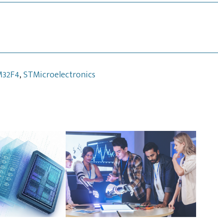
M32F4
,
STMicroelectronics