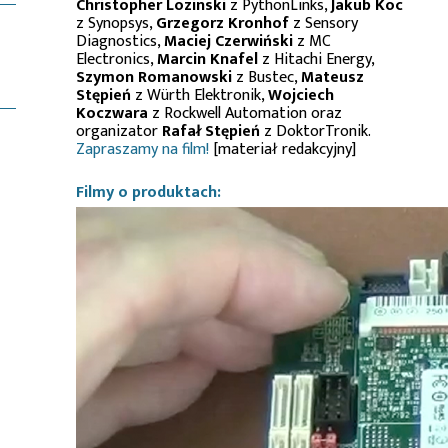
Christopher Lozinski
z PythonLinks,
Jakub Koc
z Synopsys,
Grzegorz Kronhof
z Sensory
Diagnostics,
Maciej Czerwiński
z MC
Electronics,
Marcin Knafel
z Hitachi Energy,
Szymon Romanowski
z Bustec,
Mateusz
Stępień
z Würth Elektronik,
Wojciech
Koczwara
z Rockwell Automation oraz
organizator
Rafał Stępień
z DoktorTronik.
Zapraszamy na film!
[materiał redakcyjny]
Filmy o produktach: