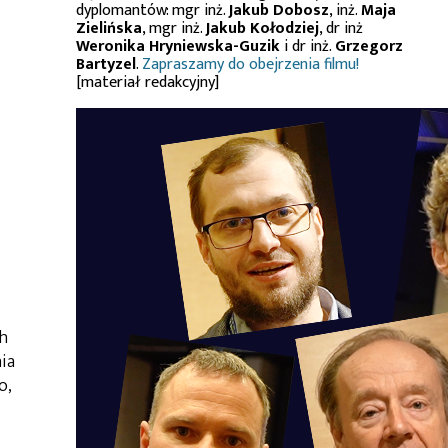
dyplomantów: mgr inż.
Jakub Dobosz
, inż.
Maja
Zielińska
, mgr inż.
Jakub Kołodziej
, dr inż
Weronika Hryniewska-Guzik
i dr inż.
Grzegorz
Bartyzel
.
Zapraszamy do obejrzenia filmu!
[materiał redakcyjny]
h
ia
o,