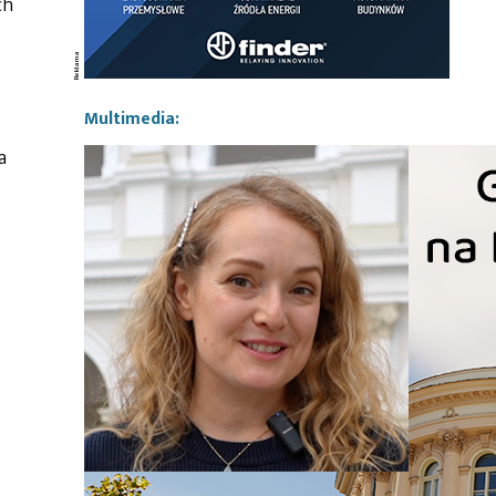
ch
Multimedia:
a