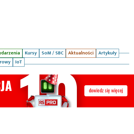
darzenia
Kursy
SoM / SBC
Aktualności
Artykuły
arowy
IoT