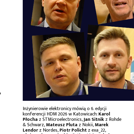
o
Inżynierowie elektronicy mówią o 6. edycji
konferencji HDM 2026 w Katowicach:
Karol
Płocha
z STMicroelectronics,
Jan Sitnik
z Rohde
& Schwarz,
Mateusz Pluta
z Nokii,
Marek
Lendor
z Nordes,
Piotr Policht
z exa_22,