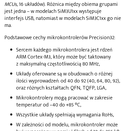
MCUs
, 16 układów). Różnica między obiema grupami
jest jedna – w modelach SiM3U1xx występuje
interfejs USB, natomiast w modelach SiM3C1xx go nie
ma.
Podstawowe cechy mikrokontrolerów Precision32:
Sercem każdego mikrokontrolera jest rdzeń
ARM Cortex-M3, który może być taktowany
z maksymalną częstotliwością 80 MHz,
Układy oferowane są w obudowach o różnej
ilości wyprowadzeń: od 40 do 92 (40, 64, 80, 92),
oraz różnych kształtach: QFN, TQFP, LGA,
Mikrokontrolery mogą pracować w zakresie
temperatur od –40 do +85 °C,
Wszystkie układy spełniają wymagania RoHs,
W zależności od modelu, mikrokontroler może