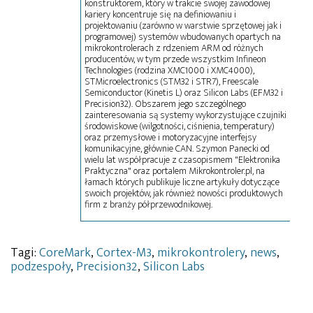
konstruktorem, który w trakcie swojej zawodowej
kariery koncentruje się na definiowaniu i
projektowaniu (zarówno w warstwie sprzętowej jak i
programowej) systemów wbudowanych opartych na
mikrokontrolerach z rdzeniem ARM od różnych
producentów, w tym przede wszystkim Infineon
Technologies (rodzina XMC1000 i XMC4000),
STMicroelectronics (STM32 i STR7), Freescale
Semiconductor (Kinetis L) oraz Silicon Labs (EFM32 i
Precision32). Obszarem jego szczególnego
zainteresowania są systemy wykorzystujące czujniki
środowiskowe (wilgotności, ciśnienia, temperatury)
oraz przemysłowe i motoryzacyjne interfejsy
komunikacyjne, głównie CAN. Szymon Panecki od
wielu lat współpracuje z czasopismem "Elektronika
Praktyczna" oraz portalem Mikrokontroler.pl, na
łamach których publikuje liczne artykuły dotyczące
swoich projektów, jak również nowości produktowych
firm z branży półprzewodnikowej.
Tagi:
CoreMark
,
Cortex-M3
,
mikrokontrolery
,
news
,
podzespoły
,
Precision32
,
Silicon Labs