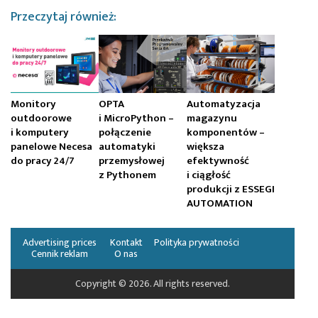
Przeczytaj również:
Monitory
OPTA
Automatyzacja
outdoorowe
i MicroPython –
magazynu
i komputery
połączenie
komponentów –
panelowe Necesa
automatyki
większa
do pracy 24/7
przemysłowej
efektywność
z Pythonem
i ciągłość
produkcji z ESSEGI
AUTOMATION
Advertising prices
Kontakt
Polityka prywatności
Cennik reklam
O nas
Copyright © 2026. All rights reserved.