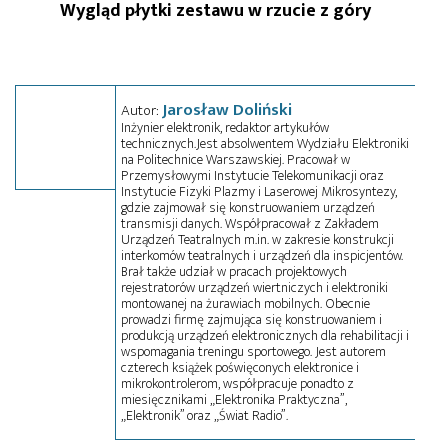
Wygląd płytki zestawu w rzucie z góry
Jarosław Doliński
Autor:
Inżynier elektronik, redaktor artykułów
technicznych. Jest absolwentem Wydziału Elektroniki
na Politechnice Warszawskiej. Pracował w
Przemysłowymi Instytucie Telekomunikacji oraz
Instytucie Fizyki Plazmy i Laserowej Mikrosyntezy,
gdzie zajmował się konstruowaniem urządzeń
transmisji danych. Współpracował z Zakładem
Urządzeń Teatralnych m.in. w zakresie konstrukcji
interkomów teatralnych i urządzeń dla inspicjentów.
Brał także udział w pracach projektowych
rejestratorów urządzeń wiertniczych i elektroniki
montowanej na żurawiach mobilnych. Obecnie
prowadzi firmę zajmująca się konstruowaniem i
produkcją urządzeń elektronicznych dla rehabilitacji i
wspomagania treningu sportowego. Jest autorem
czterech książek poświęconych elektronice i
mikrokontrolerom, współpracuje ponadto z
miesięcznikami „Elektronika Praktyczna”,
„Elektronik” oraz „Świat Radio”.