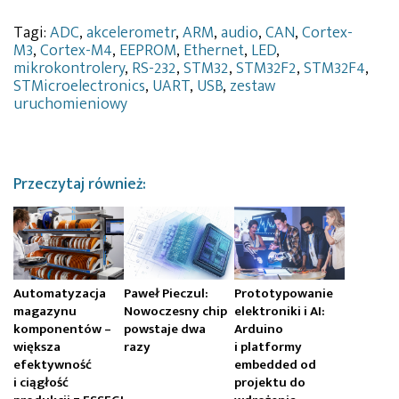
Tagi:
ADC
,
akcelerometr
,
ARM
,
audio
,
CAN
,
Cortex-
M3
,
Cortex-M4
,
EEPROM
,
Ethernet
,
LED
,
mikrokontrolery
,
RS-232
,
STM32
,
STM32F2
,
STM32F4
,
STMicroelectronics
,
UART
,
USB
,
zestaw
uruchomieniowy
Przeczytaj również:
Automatyzacja
Paweł Pieczul:
Prototypowanie
magazynu
Nowoczesny chip
elektroniki i AI:
komponentów –
powstaje dwa
Arduino
większa
razy
i platformy
efektywność
embedded od
i ciągłość
projektu do