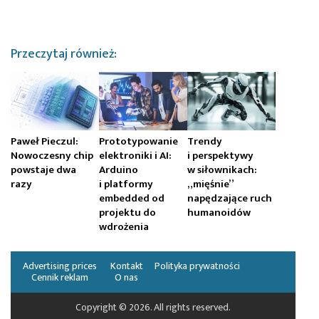
Przeczytaj również:
Paweł Pieczul:
Prototypowanie
Trendy
Nowoczesny chip
elektroniki i AI:
i perspektywy
powstaje dwa
Arduino
w siłownikach:
razy
i platformy
„mięśnie”
embedded od
napędzające ruch
projektu do
humanoidów
wdrożenia
Advertising prices
Kontakt
Polityka prywatności
Cennik reklam
O nas
Copyright © 2026. All rights reserved.