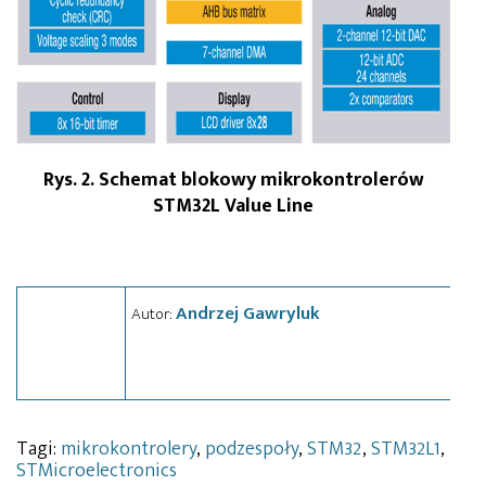
Rys. 2. Schemat blokowy mikrokontrolerów
STM32L Value Line
Andrzej Gawryluk
Autor:
Tagi:
mikrokontrolery
,
podzespoły
,
STM32
,
STM32L1
,
STMicroelectronics