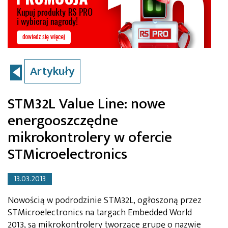
Artykuły
STM32L Value Line: nowe
energooszczędne
mikrokontrolery w ofercie
STMicroelectronics
13.03.2013
Nowością w podrodzinie STM32L, ogłoszoną przez
STMicroelectronics na targach Embedded World
2013, są mikrokontrolery tworzące grupę o nazwie