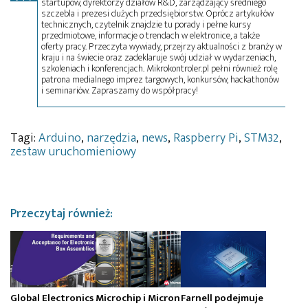
startupów, dyrektorzy działów R&D, zarządzający średniego
szczebla i prezesi dużych przedsiębiorstw. Oprócz artykułów
technicznych, czytelnik znajdzie tu porady i pełne kursy
przedmiotowe, informacje o trendach w elektronice, a także
oferty pracy. Przeczyta wywiady, przejrzy aktualności z branży w
kraju i na świecie oraz zadeklaruje swój udział w wydarzeniach,
szkoleniach i konferencjach. Mikrokontroler.pl pełni również rolę
patrona medialnego imprez targowych, konkursów, hackathonów
i seminariów. Zapraszamy do współpracy!
Tagi:
Arduino
,
narzędzia
,
news
,
Raspberry Pi
,
STM32
,
zestaw uruchomieniowy
Przeczytaj również:
Global Electronics
Microchip i Micron
Farnell podejmuje