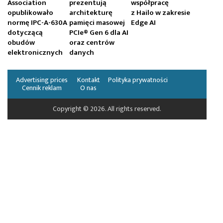
Association
prezentują
współpracę
opublikowało
architekturę
z Hailo w zakresie
normę IPC-A-630A
pamięci masowej
Edge AI
dotyczącą
PCIe® Gen 6 dla AI
obudów
oraz centrów
elektronicznych
danych
Advertising prices
Kontakt
Polityka prywatności
Cennik reklam
O nas
Copyright © 2026. All rights reserved.