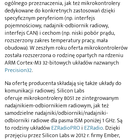
ogólnego przeznaczenia, jak też mikrokontrolery
dedykowane do konkretnych zastosowań dzięki
specyficznym peryferiom (np. interfejs
pojemnościowy, nadajnik-odbiornik radiowy,
interfejs CAN) i cechom (np. niski pobór prądu,
rozszerzony zakres temperatury pracy, mała
obudowa). W zeszłym roku oferta mikrokontrolerów
została rozszerzona o rodzinę opartych na rdzeniu
ARM Cortex-M3 32-bitowych układów nazwanych
Precision32
.
Na ofertę producenta składają się także układy do
komunikacji radiowej. Silicon Labs
oferuje mikrokontrolery 8051 ze zintegrowanym
nadajnikiem-odbiornikiem radiowym, jak też
samodzielne nadajniki/odbiorniki/nadajniki-
odbiorniki radiowe dla pasma ISM poniżej 1 GHz. Są
to rodziny układów
EZRadioPRO
i
EZRadio
. Dzięki
przejęciu przez Silicon Labs w 2012 r. firmy Ember,