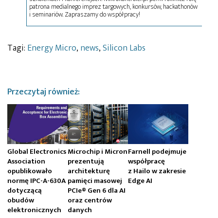
patrona medialnego imprez targowych, konkursów, hackathonów
i seminariów. Zapraszamy do współpracy!
Tagi:
Energy Micro
,
news
,
Silicon Labs
Przeczytaj również:
Global Electronics
Microchip i Micron
Farnell podejmuje
Association
prezentują
współpracę
opublikowało
architekturę
z Hailo w zakresie
normę IPC-A-630A
pamięci masowej
Edge AI
dotyczącą
PCIe® Gen 6 dla AI
obudów
oraz centrów
elektronicznych
danych