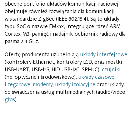
obecne portfolio układów komunikacji radiowej
obejmuje również rozwiązania dla komunikacji
w standardzie ZigBee (IEEE 802.15.4). Są to układy
typu SoC o nazwie EM35x, integrujące rdzeń ARM
Cortex-M3, pamięć i nadajnik-odbiornik radiowy dla
pasma 2.4 GHz.
Ofertę producenta uzupełniają
układy interfejsowe
(kontrolery Ethernet, kontrolery LCD, oraz mostki
USB-UART, USB-I2S, HID USB-I2C, SPI-I2C),
czujniki
(np. optyczne i środowiskowe),
układy czasowe
i zegarowe
,
modemy
,
układy izolacyjne
oraz układy
do świadczenia usług multimedialnych (audio/video,
głos
).