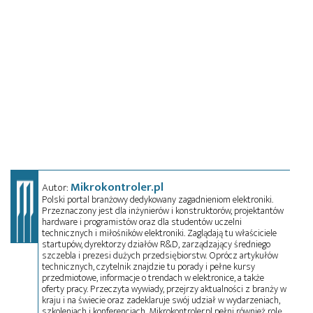
Mikrokontroler.pl
Autor:
Polski portal branżowy dedykowany zagadnieniom elektroniki.
Przeznaczony jest dla inżynierów i konstruktorów, projektantów
hardware i programistów oraz dla studentów uczelni
technicznych i miłośników elektroniki. Zaglądają tu właściciele
startupów, dyrektorzy działów R&D, zarządzający średniego
szczebla i prezesi dużych przedsiębiorstw. Oprócz artykułów
technicznych, czytelnik znajdzie tu porady i pełne kursy
przedmiotowe, informacje o trendach w elektronice, a także
oferty pracy. Przeczyta wywiady, przejrzy aktualności z branży w
kraju i na świecie oraz zadeklaruje swój udział w wydarzeniach,
szkoleniach i konferencjach. Mikrokontroler.pl pełni również rolę