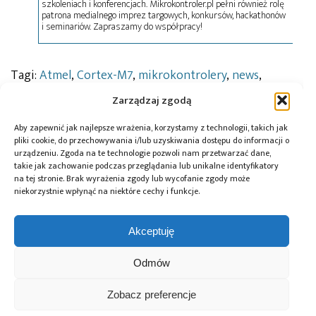
szkoleniach i konferencjach. Mikrokontroler.pl pełni również rolę
patrona medialnego imprez targowych, konkursów, hackathonów
i seminariów. Zapraszamy do współpracy!
Tagi:
Atmel
,
Cortex-M7
,
mikrokontrolery
,
news
,
podzespoły
Zarządzaj zgodą
Aby zapewnić jak najlepsze wrażenia, korzystamy z technologii, takich jak
pliki cookie, do przechowywania i/lub uzyskiwania dostępu do informacji o
Przeczytaj również:
urządzeniu. Zgoda na te technologie pozwoli nam przetwarzać dane,
takie jak zachowanie podczas przeglądania lub unikalne identyfikatory
na tej stronie. Brak wyrażenia zgody lub wycofanie zgody może
niekorzystnie wpłynąć na niektóre cechy i funkcje.
Akceptuję
Global Electronics
Microchip i Micron
Farnell podejmuje
Association
prezentują
współpracę
Odmów
opublikowało
architekturę
z Hailo w zakresie
normę IPC-A-630A
pamięci masowej
Edge AI
dotyczącą
PCIe® Gen 6 dla AI
Zobacz preferencje
obudów
oraz centrów