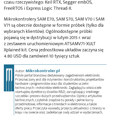
czasu rzeczywistego: Keil RTX, Segger embOS,
FreeRTOS i Express Logic Thread-X.
Mikrokontrolery SAM E70, SAM S70, SAM V70 i SAM
V71 są obecnie dostępne w formie próbek (tylko dla
wybranych klientów). Ogólnodostępne próbki
pojawią się w dystrybucji w lutym 2015 r. wraz
z zestawem uruchomieniowym ATSAMV71-XULT
Xplained kit. Cena jednostkowa układów zaczyna się
4.80 USD dla zamówień 10 tysięcy sztuk.
Mikrokontroler.pl
Autor:
Polski portal branżowy dedykowany zagadnieniom elektroniki.
Przeznaczony jest dla inżynierów i konstruktorów, projektantów
hardware i programistów oraz dla studentów uczelni
technicznych i miłośników elektroniki. Zaglądają tu właściciele
startupów, dyrektorzy działów R&D, zarządzający średniego
szczebla i prezesi dużych przedsiębiorstw. Oprócz artykułów
technicznych, czytelnik znajdzie tu porady i pełne kursy
przedmiotowe, informacje o trendach w elektronice, a także
oferty pracy. Przeczyta wywiady, przejrzy aktualności z branży w
kraju i na świecie oraz zadeklaruje swój udział w wydarzeniach,