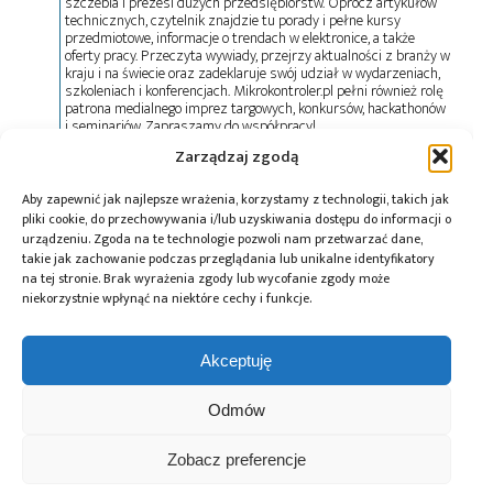
szczebla i prezesi dużych przedsiębiorstw. Oprócz artykułów
technicznych, czytelnik znajdzie tu porady i pełne kursy
przedmiotowe, informacje o trendach w elektronice, a także
oferty pracy. Przeczyta wywiady, przejrzy aktualności z branży w
kraju i na świecie oraz zadeklaruje swój udział w wydarzeniach,
szkoleniach i konferencjach. Mikrokontroler.pl pełni również rolę
patrona medialnego imprez targowych, konkursów, hackathonów
i seminariów. Zapraszamy do współpracy!
Zarządzaj zgodą
Tagi:
news
,
Samsung
Aby zapewnić jak najlepsze wrażenia, korzystamy z technologii, takich jak
pliki cookie, do przechowywania i/lub uzyskiwania dostępu do informacji o
urządzeniu. Zgoda na te technologie pozwoli nam przetwarzać dane,
takie jak zachowanie podczas przeglądania lub unikalne identyfikatory
na tej stronie. Brak wyrażenia zgody lub wycofanie zgody może
Przeczytaj również:
niekorzystnie wpłynąć na niektóre cechy i funkcje.
Akceptuję
Odmów
10 lat Finder
Global Electronics
Microchip i Micron
Polska – jubileusz
Association
prezentują
Zobacz preferencje
z perspektywą
opublikowało
architekturę