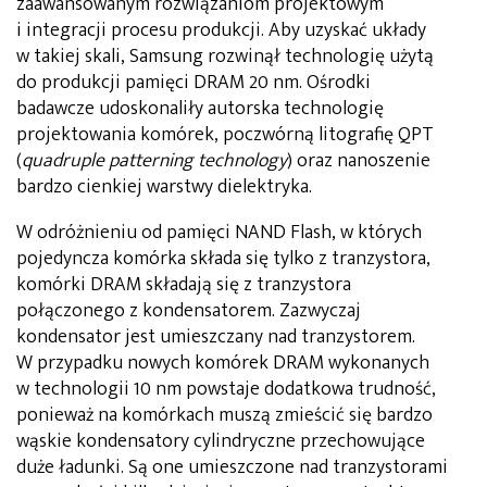
zaawansowanym rozwiązaniom projektowym
i integracji procesu produkcji. Aby uzyskać układy
w takiej skali, Samsung rozwinął technologię użytą
do produkcji pamięci DRAM 20 nm. Ośrodki
badawcze udoskonaliły autorska technologię
projektowania komórek, poczwórną litografię QPT
(
quadruple patterning technology
) oraz nanoszenie
bardzo cienkiej warstwy dielektryka.
W odróżnieniu od pamięci NAND Flash, w których
pojedyncza komórka składa się tylko z tranzystora,
komórki DRAM składają się z tranzystora
połączonego z kondensatorem. Zazwyczaj
kondensator jest umieszczany nad tranzystorem.
W przypadku nowych komórek DRAM wykonanych
w technologii 10 nm powstaje dodatkowa trudność,
ponieważ na komórkach muszą zmieścić się bardzo
wąskie kondensatory cylindryczne przechowujące
duże ładunki. Są one umieszczone nad tranzystorami