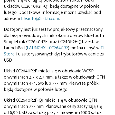
pojawi się w drugiej połowie 2017 roku. Próbki
układów CC2640R2F-Q1 będą dostępne w połowie
lutego. Dodatkowe informacje można uzyskać pod
adresem
bleauto@list.ti.com
.
Dostępny jest już zestaw projektowy przeznaczony
dla bezprzewodowych mikrokontrolerów Bluetooth
SimpleLink CC2640R2F oraz CC240R2F-Q1. Zestaw
LaunchPad (
LAUNCHXL-CC2640R2
) można nabyć w
TI
Store
i u autoryzowanych dystrybutorów w cenie 29
USD.
Układ CC2640R2F mieści się w obudowie WCSP
o wymiarach 2,7 x 2,7 mm, a także w obudowach QFN
o wymiarach 4×4, 5×5 lub 7×7 mm. Pierwsze próbki
będą dostępne w połowie lutego.
Układ CC2640R2F-Q1 mieści się w obudowie QFN
o wymiarach 7×7 mm. Planowane ceny zaczynają się
od 6,99 USD za sztukę przy zamówieniu 1000 sztuk.