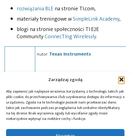
rozwiązania BLE
na stronie TI.com,
materiały treningowe w
SimpleLink Academy
,
blogi na stronie społeczności TI E2E
Community
ConnecTIng Wirelessly
.
Texas Instruments
Autor:
Zarządzaj zgodą
Tagi:
automotive
,
Bluetooth 5
,
Bluetooth Low
Aby zapewnić jak najlepsze wrażenia, korzystamy z technologii, takich jak
Energy
,
Cortex-M3
,
IoT
,
mikrokontrolery
,
news
,
Texas
pliki cookie, do przechowywania i/lub uzyskiwania dostępu do informacji o
urządzeniu. Zgoda na te technologie pozwoli nam przetwarzać dane,
Instruments
,
Wireless
takie jak zachowanie podczas przeglądania lub unikalne identyfikatory
na tej stronie. Brak wyrażenia zgody lub wycofanie zgody może
niekorzystnie wpłynąć na niektóre cechy i funkcje.
Przeczytaj również:
Akceptuję