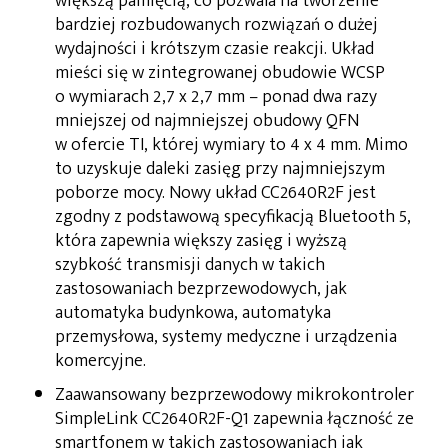
większą pamięcią, co pozwala na tworzenie
bardziej rozbudowanych rozwiązań o dużej
wydajności i krótszym czasie reakcji. Układ
mieści się w zintegrowanej obudowie WCSP
o wymiarach 2,7 x 2,7 mm – ponad dwa razy
mniejszej od najmniejszej obudowy QFN
w ofercie TI, której wymiary to 4 x 4 mm. Mimo
to uzyskuje daleki zasięg przy najmniejszym
poborze mocy. Nowy układ CC2640R2F jest
zgodny z podstawową specyfikacją Bluetooth 5,
która zapewnia większy zasięg i wyższą
szybkość transmisji danych w takich
zastosowaniach bezprzewodowych, jak
automatyka budynkowa, automatyka
przemysłowa, systemy medyczne i urządzenia
komercyjne.
Zaawansowany bezprzewodowy mikrokontroler
SimpleLink CC2640R2F-Q1 zapewnia łączność ze
smartfonem w takich zastosowaniach jak