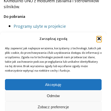
KAmduino UNO z modułem zasilania i sterowników
silników.
Do pobrania
Programy użyte w projekcie
Zarządzaj zgodą
Patryk Mądry
Autor:
Aby zapewnić jak najlepsze wrażenia, korzystamy z technologii, takich jak
pliki cookie, do przechowywania i/lub uzyskiwania dostępu do informacji o
urządzeniu. Zgoda na te technologie pozwoli nam przetwarzać dane,
takie jak zachowanie podczas przeglądania lub unikalne identyfikatory
na tej stronie. Brak wyrażenia zgody lub wycofanie zgody może
Tagi:
Arduino
,
enkoder
,
KAmduino UNO
,
projekt
,
niekorzystnie wpłynąć na niektóre cechy i funkcje.
Romi Chassis
Akceptuję
Odmów
Przeczytaj również:
Zobacz preferencje