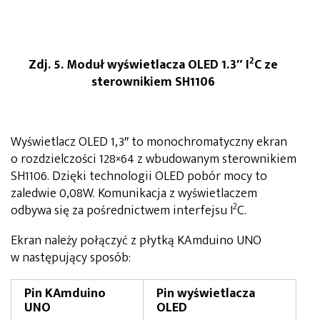
2
Zdj. 5. Moduł wyświetlacza OLED 1.3″ I
C ze
sterownikiem SH1106
Wyświetlacz OLED 1,3″ to monochromatyczny ekran
o rozdzielczości 128×64 z wbudowanym sterownikiem
SH1106. Dzięki technologii OLED pobór mocy to
zaledwie 0,08W. Komunikacja z wyświetlaczem
2
odbywa się za pośrednictwem interfejsu I
C.
Ekran należy połączyć z płytką KAmduino UNO
w następujący sposób:
Pin KAmduino
Pin wyświetlacza
UNO
OLED