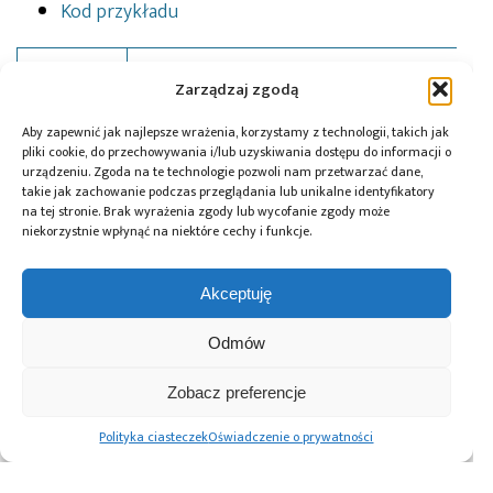
Kod przykładu
Maciej Ropelewski
Autor:
Zarządzaj zgodą
Aby zapewnić jak najlepsze wrażenia, korzystamy z technologii, takich jak
pliki cookie, do przechowywania i/lub uzyskiwania dostępu do informacji o
urządzeniu. Zgoda na te technologie pozwoli nam przetwarzać dane,
takie jak zachowanie podczas przeglądania lub unikalne identyfikatory
Tagi:
Arduino
,
audio
,
DFrobot
,
KAmduino UNO
,
kurs
,
na tej stronie. Brak wyrażenia zgody lub wycofanie zgody może
OLED
,
projekt
,
Wyświetlacz OLED
niekorzystnie wpłynąć na niektóre cechy i funkcje.
Akceptuję
Przeczytaj również:
Odmów
Zobacz preferencje
Polityka ciasteczek
Oświadczenie o prywatności
OPTA
Automatyzacja
Paweł Pieczul:
i MicroPython –
magazynu
Nowoczesny chip