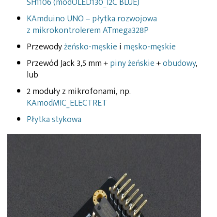
SH1106 (modOLED130_I2C BLUE)
KAmduino UNO – płytka rozwojowa
z mikrokontrolerem ATmega328P
Przewody
żeńsko-męskie
i
męsko-męskie
Przewód Jack 3,5 mm +
piny żeńskie
+
obudowy
,
lub
2 moduły z mikrofonami, np.
KAmodMIC_ELECTRET
Płytka stykowa