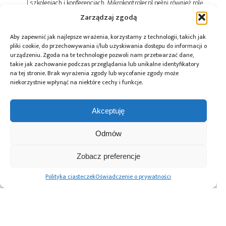
szkoleniach i konferencjach. Mikrokontroler.pl pełni również rolę
patrona medialnego imprez targowych, konkursów, hackathonów
Zarządzaj zgodą
i seminariów. Zapraszamy do współpracy!
Aby zapewnić jak najlepsze wrażenia, korzystamy z technologii, takich jak
pliki cookie, do przechowywania i/lub uzyskiwania dostępu do informacji o
Tagi:
Digilent
,
Digilent Design Contest
,
Kamami
,
urządzeniu. Zgoda na te technologie pozwoli nam przetwarzać dane,
konkurs
,
news
,
zawody
takie jak zachowanie podczas przeglądania lub unikalne identyfikatory
na tej stronie. Brak wyrażenia zgody lub wycofanie zgody może
niekorzystnie wpłynąć na niektóre cechy i funkcje.
Przeczytaj również:
Akceptuję
Odmów
Zobacz preferencje
Global Electronics
Microchip i Micron
Farnell podejmuje
Polityka ciasteczek
Oświadczenie o prywatności
Association
prezentują
współpracę
opublikowało
architekturę
z Hailo w zakresie
normę IPC-A-630A
pamięci masowej
Edge AI
dotyczącą
PCIe® Gen 6 dla AI
obudów
oraz centrów