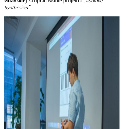
Gdańskiej
za opracowanie projektu „
Additive
Synthesizer
”.