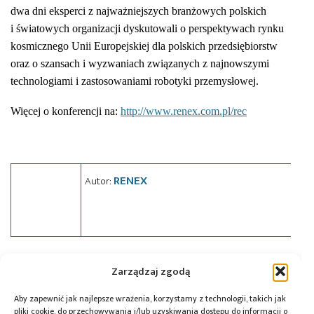
dwa dni eksperci z najważniejszych branżowych polskich
i światowych organizacji dyskutowali o perspektywach rynku
kosmicznego Unii Europejskiej dla polskich przedsiębiorstw
oraz o szansach i wyzwaniach związanych z najnowszymi
technologiami i zastosowaniami robotyki przemysłowej.
Więcej o konferencji na:
http://www.renex.com.pl/rec
RENEX
Autor:
Tagi:
news
,
Renex
,
wydarzenie
,
zawody
Zarządzaj zgodą
Aby zapewnić jak najlepsze wrażenia, korzystamy z technologii, takich jak
pliki cookie, do przechowywania i/lub uzyskiwania dostępu do informacji o