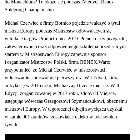
do Monachium? To okaże się podczas IV edycji Renex
Soldering Championship.
Michał Czerwiec z firmy Bornico pojedzie walczyć o tytuł
m
istrza Europy podczas Mistrzostw odbywających się
w trakcie targów Productronica 2019. Pełne koszty przejazdu,
zakwaterowania oraz odpowiedniego szkolenia przed samym
startem w Mistrzostwach Europy zapewnia sponsor
i organizator Mistrzostw Polski, firma RENEX.Warto
przypomnieć, że Michał Czerwiec w mistrzostwa
ch
w lutowaniu
startował nie pierwszy raz. W I Edycji, która
odbyła się w 2016 roku, Michał zajął trzecie miejsce. W II
Edycji, zorganizowanej w 2017 roku, zdobył II Miejsce,
ustępując wówczas Grzegorzowi Szymańczukowi, obecnemu
m
istrzowi Europy. W tegorocznej edycji zwycięzca
uzyskał
w sumie 901 punktów, zostawiając daleko w tyle swoich
rywali.