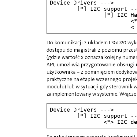
Device Drivers --->

	[*] I2C support --->

		[*] I2C Hardware Bus Support --->

			<*> IMX I2C interface

		
Do komunikacji z układem L3GD20 wyko
dostępu do magistrali z poziomu przes
(gdzie wartość x oznacza kolejny numer
API, umożliwia przygotowanie obsługi 
użytkownika – z pominięciem dedykowa
praktyczne na etapie wczesnego projek
modułu) lub w sytuacji gdy sterownik 
zaimplementowany w systemie. Włączen
Device Drivers --->

	[*] I2C support --->

		<*> I2C 