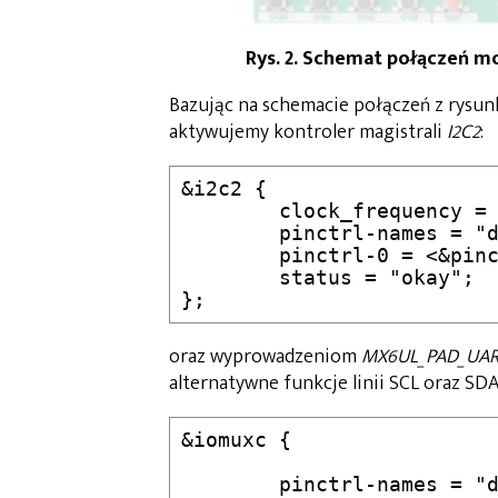
Rys. 2. Schemat połączeń 
Bazując na schemacie połączeń z rysun
aktywujemy kontroler magistrali
I2C2
:
&i2c2 {

	clock_frequency = <100000>;

	pinctrl-names = "default";

	pinctrl-0 = <&pinctrl_i2c2>;

	status = "okay";

};
oraz wyprowadzeniom
MX6UL_PAD_UAR
alternatywne funkcje linii SCL oraz SDA
&iomuxc {

	pinctrl-names = "default";
