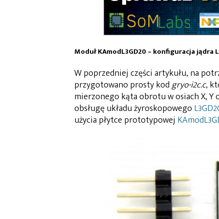
Moduł KAmodL3GD20 – konfiguracja jądra 
W poprzedniej części artykułu, na pot
przygotowano prosty kod
gryo-i2c.c
, k
mierzonego kąta obrotu w osiach X, Y 
obsługę układu żyroskopowego
L3GD2
użycia płytce prototypowej
KAmodL3G