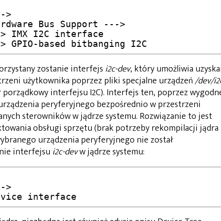
	< > GPIO-based bitbanging I2C
rzystany zostanie interfejs
i2c-dev
, który umożliwia uzyska
trzeni użytkownika poprzez pliki specjalne urządzeń
/dev/i2
 porządkowy interfejsu I2C). Interfejs ten, poprzez wygodn
urządzenia peryferyjnego bezpośrednio w przestrzeni
nych sterowników w jądrze systemu. Rozwiązanie to jest
towania obsługi sprzętu (brak potrzeby rekompilacji jądra 
wybranego urządzenia peryferyjnego nie został
ie interfejsu
i2c-dev
w jądrze systemu:
device interface