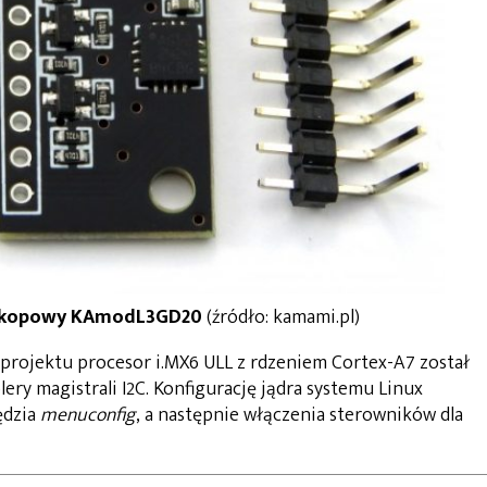
roskopowy KAmodL3GD20
(źródło: kamami.pl)
 projektu procesor i.MX6 ULL z rdzeniem Cortex-A7 został
ry magistrali I2C. Konfigurację jądra systemu Linux
ędzia
menuconfig
, a następnie włączenia sterowników dla