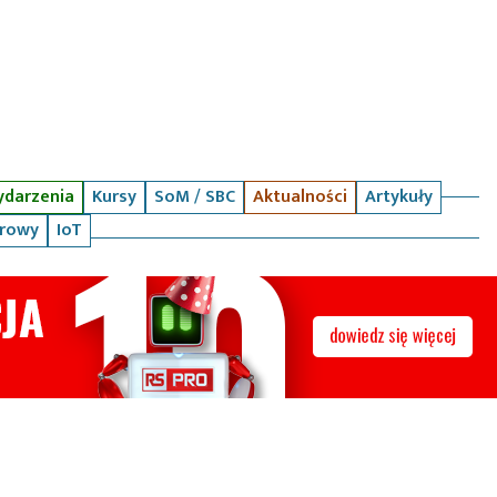
darzenia
Kursy
SoM / SBC
Aktualności
Artykuły
arowy
IoT