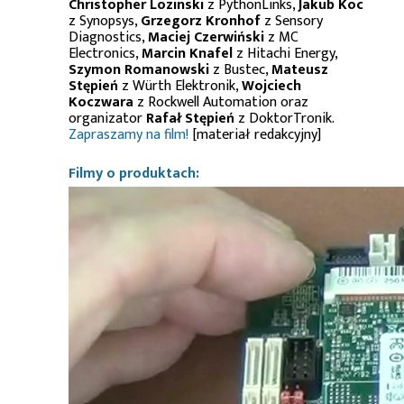
Christopher Lozinski
z PythonLinks,
Jakub Koc
z Synopsys,
Grzegorz Kronhof
z Sensory
Diagnostics,
Maciej Czerwiński
z MC
Electronics,
Marcin Knafel
z Hitachi Energy,
Szymon Romanowski
z Bustec,
Mateusz
Stępień
z Würth Elektronik,
Wojciech
Koczwara
z Rockwell Automation oraz
organizator
Rafał Stępień
z DoktorTronik.
Zapraszamy na film!
[materiał redakcyjny]
Filmy o produktach: