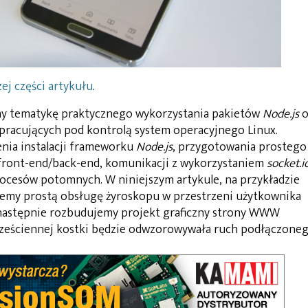
ej części artykułu
.
my tematykę praktycznego wykorzystania pakietów
Node.js
o
racujących pod kontrolą system operacyjnego Linux.
nia instalacji frameworku
Node.js
, przygotowania prostego
front-end/back-end, komunikacji z wykorzystaniem
socket.i
rocesów potomnych. W niniejszym artykule, na przykładzie
y prostą obsługę żyroskopu w przestrzeni użytkownika
 następnie rozbudujemy projekt graficzny strony WWW
i sześciennej kostki będzie odwzorowywała ruch podłączone