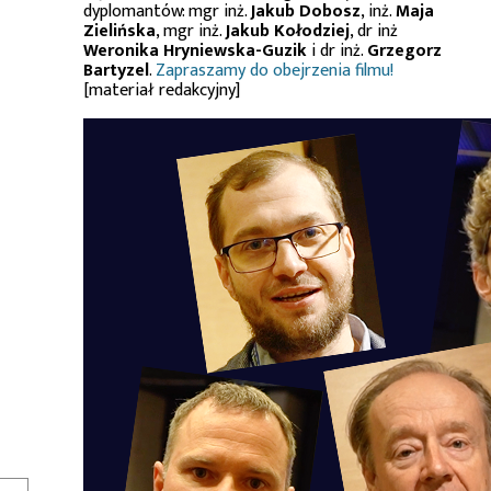
dyplomantów: mgr inż.
Jakub Dobosz
, inż.
Maja
Zielińska
, mgr inż.
Jakub Kołodziej
, dr inż
Weronika Hryniewska-Guzik
i dr inż.
Grzegorz
Bartyzel
.
Zapraszamy do obejrzenia filmu!
[materiał redakcyjny]