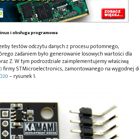
Linux i obsługa programowa
rzeby testów odczytu danych z procesu potomnego,
tórego zadaniem było generowanie losowych wartości dla
oraz Z. W tym podrozdziale zaimplementujemy właściwą
0
firmy STMicroelectronics, zamontowanego na wygodnej d
D20
– rysunek 1.