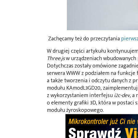
Zachęcamy też do przeczytania
pierwsz
W drugiej części artykułu kontynuuje
Three.js
w urządzeniach wbudowanych p
Dotychczas zostały omówione zagadnie
serwera WWW z podziałem na funkcje 
a także tworzenia i odczytu danych z p
modułu KAmodL3GD20, zaimplementujem
z wykorzystaniem interfejsu
i2c-dev
, a
o elementy grafiki 3D, która w postac
modułu żyroskopowego.