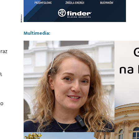
Multimedia:
raz
o
,
go