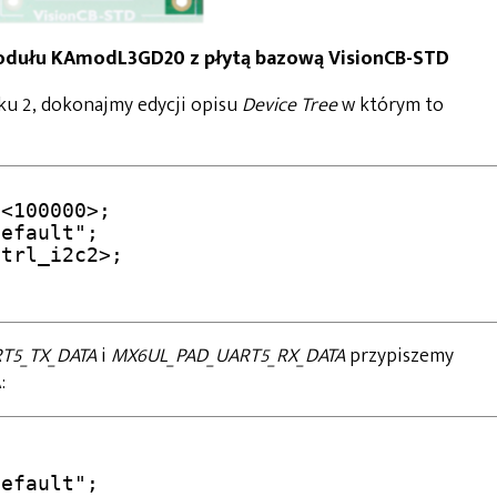
modułu KAmodL3GD20 z płytą bazową VisionCB-STD
ku 2, dokonajmy edycji opisu
Device Tree
w którym to
T5_TX_DATA
i
MX6UL_PAD_UART5_RX_DATA
przypiszemy
: