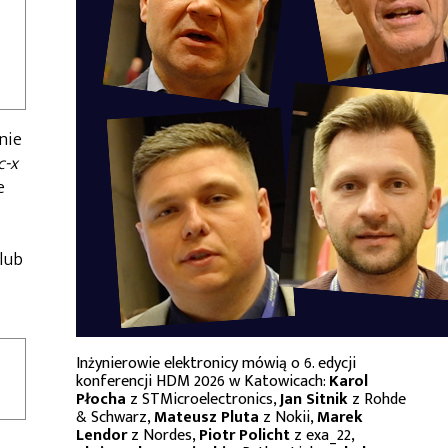
nie
c-x
e
lub
Inżynierowie elektronicy mówią o 6. edycji
konferencji HDM 2026 w Katowicach:
Karol
Płocha
z STMicroelectronics,
Jan Sitnik
z Rohde
& Schwarz,
Mateusz Pluta
z Nokii,
Marek
Lendor
z Nordes,
Piotr Policht
z exa_22,