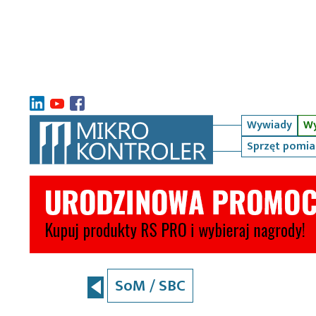
Wywiady
Wy
Sprzęt pomi
SoM / SBC