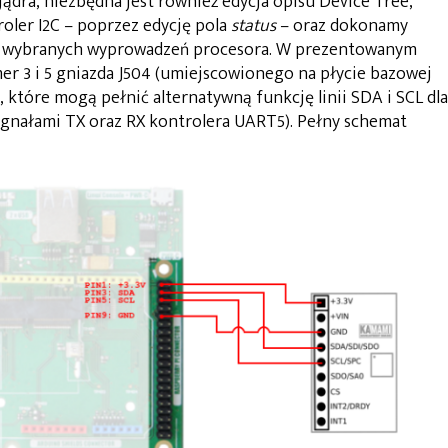
ądra, niezbędna jest również edycja opisu Device Tree,
ler I2C – poprzez edycję pola
status
– oraz dokonamy
dla wybranych wyprowadzeń procesora. W prezentowanym
 3 i 5 gniazda J504 (umiejscowionego na płycie bazowej
które mogą pełnić alternatywną funkcję linii SDA i SCL dla
 sygnałami TX oraz RX kontrolera UART5). Pełny schemat