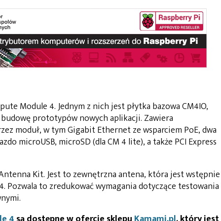
mpute Module 4. Jednym z nich jest płytka bazowa CM4IO,
 budowę prototypów nowych aplikacji. Zawiera
zez moduł, w tym Gigabit Ethernet ze wsparciem PoE, dwa
zdo microUSB, microSD (dla CM 4 lite), a także PCI Express
tenna Kit. Jest to zewnętrzna antena, która jest wstępnie
4. Pozwala to zredukować wymagania dotyczące testowania
wnymi.
le 4
są dostępne w ofercie sklepu
Kamami.pl
, który jest