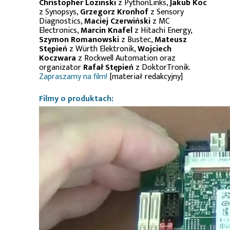
Christopher Lozinski
z PythonLinks,
Jakub Koc
z Synopsys,
Grzegorz Kronhof
z Sensory
Diagnostics,
Maciej Czerwiński
z MC
Electronics,
Marcin Knafel
z Hitachi Energy,
Szymon Romanowski
z Bustec,
Mateusz
Stępień
z Würth Elektronik,
Wojciech
Koczwara
z Rockwell Automation oraz
organizator
Rafał Stępień
z DoktorTronik.
Zapraszamy na film!
[materiał redakcyjny]
Filmy o produktach: