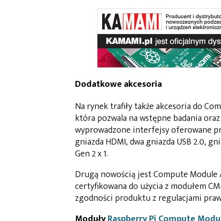
Dodatkowe akcesoria
Na rynek trafiły także akcesoria do Co
która pozwala na wstępne badania oraz
wyprowadzone interfejsy oferowane pr
gniazda HDMI, dwa gniazda USB 2.0, gnia
Gen 2 x 1.
Drugą nowością jest Compute Module An
certyfikowana do użycia z modułem CM
zgodności produktu z regulacjami pra
Moduły
Raspberry Pi Compute Modu