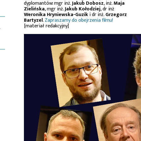
dyplomantów: mgr inż.
Jakub Dobosz
, inż.
Maja
Zielińska
, mgr inż.
Jakub Kołodziej
, dr inż
Weronika Hryniewska-Guzik
i dr inż.
Grzegorz
Bartyzel
.
Zapraszamy do obejrzenia filmu!
[materiał redakcyjny]
T