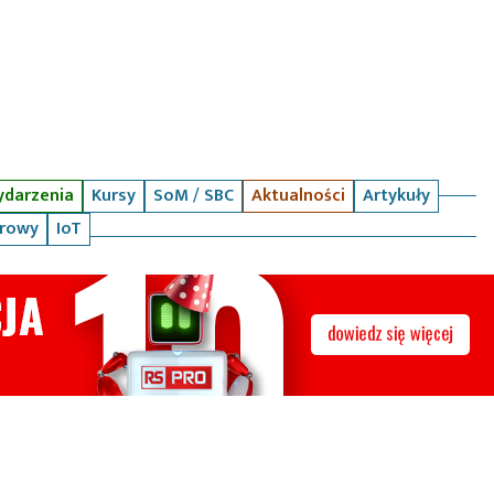
darzenia
Kursy
SoM / SBC
Aktualności
Artykuły
arowy
IoT