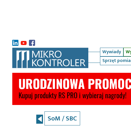
Wywiady
Wy
Sprzęt pomi
SoM / SBC