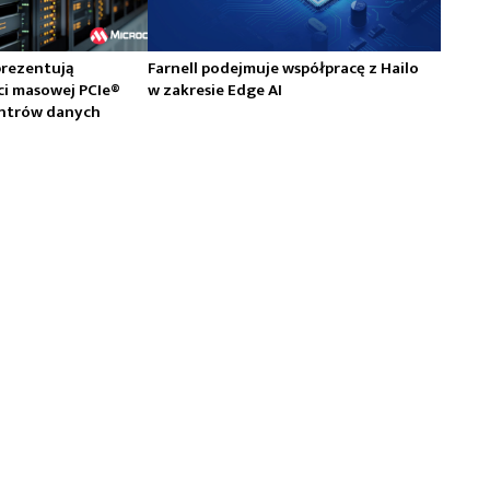
prezentują
Farnell podejmuje współpracę z Hailo
ci masowej PCIe®
w zakresie Edge AI
centrów danych