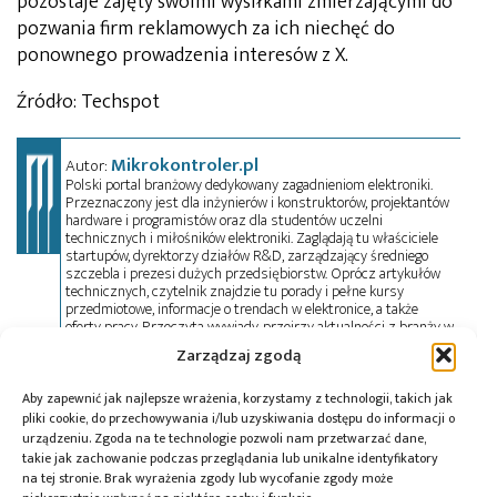
pozostaje zajęty swoimi wysiłkami zmierzającymi do
pozwania firm reklamowych za ich niechęć do
ponownego prowadzenia interesów z X.
Źródło: Techspot
Mikrokontroler.pl
Autor:
Polski portal branżowy dedykowany zagadnieniom elektroniki.
Przeznaczony jest dla inżynierów i konstruktorów, projektantów
hardware i programistów oraz dla studentów uczelni
technicznych i miłośników elektroniki. Zaglądają tu właściciele
startupów, dyrektorzy działów R&D, zarządzający średniego
szczebla i prezesi dużych przedsiębiorstw. Oprócz artykułów
technicznych, czytelnik znajdzie tu porady i pełne kursy
przedmiotowe, informacje o trendach w elektronice, a także
oferty pracy. Przeczyta wywiady, przejrzy aktualności z branży w
kraju i na świecie oraz zadeklaruje swój udział w wydarzeniach,
Zarządzaj zgodą
szkoleniach i konferencjach. Mikrokontroler.pl pełni również rolę
patrona medialnego imprez targowych, konkursów, hackathonów
i seminariów. Zapraszamy do współpracy!
Aby zapewnić jak najlepsze wrażenia, korzystamy z technologii, takich jak
pliki cookie, do przechowywania i/lub uzyskiwania dostępu do informacji o
urządzeniu. Zgoda na te technologie pozwoli nam przetwarzać dane,
takie jak zachowanie podczas przeglądania lub unikalne identyfikatory
Tagi:
Elon Musk
,
Twitter
,
X
na tej stronie. Brak wyrażenia zgody lub wycofanie zgody może