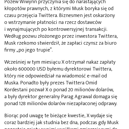
Pozew Wiwynn przyczynia się do narastających
kłopotów prawnych, z którymi Musk boryka się od
czasu przejęcia Twittera. Biznesmen jest oskarżony
o wstrzymanie płatności na rzecz dostawców
i wynajmujących po kontrowersyjnej transakcji.
Według pozwu złożonego przez inwestora Twittera,
Musk rzekomo stwierdził, że zapłaci czynsz za biuro
firmy „po jego trupie”.
Wcześniej w tym miesiącu X otrzymał nakaz zapłaty
około 600000 USD byłemu dyrektorowi Twittera,
który nie odpowiedział na wiadomość e-mail od
Muska. Ponadto były prezes Twittera Omid
Kordestani pozwał X o ponad 20 milionów dolarów,
a były dyrektor generalny Parag Agrawal domaga się
ponad 128 milionów dolarów niezapłaconej odprawy.
Biorąc pod uwagę te bieżące kwestie, X wydaje się
coraz bardziej jak studnia bez dna, podczas gdy Musk