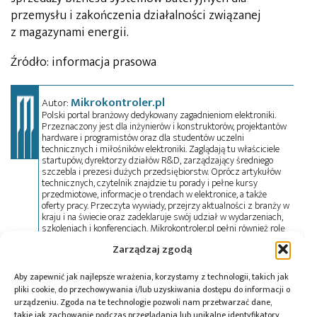
przemysłu i zakończenia działalności związanej
z magazynami energii.
Źródło: informacja prasowa
Mikrokontroler.pl
Autor:
Polski portal branżowy dedykowany zagadnieniom elektroniki.
Przeznaczony jest dla inżynierów i konstruktorów, projektantów
hardware i programistów oraz dla studentów uczelni
technicznych i miłośników elektroniki. Zaglądają tu właściciele
startupów, dyrektorzy działów R&D, zarządzający średniego
szczebla i prezesi dużych przedsiębiorstw. Oprócz artykułów
technicznych, czytelnik znajdzie tu porady i pełne kursy
przedmiotowe, informacje o trendach w elektronice, a także
oferty pracy. Przeczyta wywiady, przejrzy aktualności z branży w
kraju i na świecie oraz zadeklaruje swój udział w wydarzeniach,
szkoleniach i konferencjach. Mikrokontroler.pl pełni również rolę
patrona medialnego imprez targowych, konkursów, hackathonów
Zarządzaj zgodą
i seminariów. Zapraszamy do współpracy!
Aby zapewnić jak najlepsze wrażenia, korzystamy z technologii, takich jak
pliki cookie, do przechowywania i/lub uzyskiwania dostępu do informacji o
Tagi:
magazyn energii
,
Northvolt
urządzeniu. Zgoda na te technologie pozwoli nam przetwarzać dane,
takie jak zachowanie podczas przeglądania lub unikalne identyfikatory