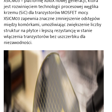
XSICM03 – platformę XbloX nowej generacji, która
jest rozwinięciem technologii procesowej węglika
krzemu (SiC) dla tranzystorów MOSFET mocy.
XSICM03 zapewnia znaczne zmniejszenie odstępów
między komórkami, umożliwiając zwiększenie liczby
struktur na płytce i lepszą rezystancję w stanie
włączenia tranzystorów bez uszczerbku dla
niezawodności.