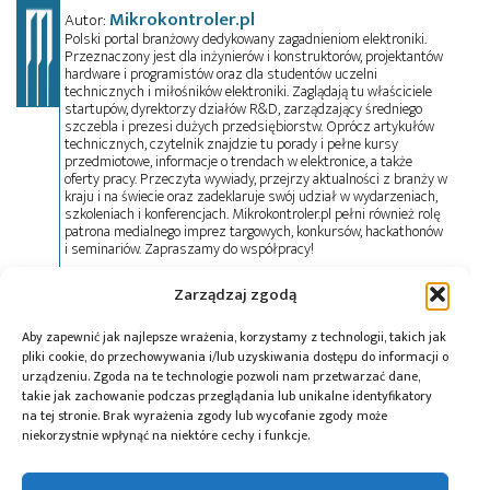
Mikrokontroler.pl
Autor:
Polski portal branżowy dedykowany zagadnieniom elektroniki.
Przeznaczony jest dla inżynierów i konstruktorów, projektantów
hardware i programistów oraz dla studentów uczelni
technicznych i miłośników elektroniki. Zaglądają tu właściciele
startupów, dyrektorzy działów R&D, zarządzający średniego
szczebla i prezesi dużych przedsiębiorstw. Oprócz artykułów
technicznych, czytelnik znajdzie tu porady i pełne kursy
przedmiotowe, informacje o trendach w elektronice, a także
oferty pracy. Przeczyta wywiady, przejrzy aktualności z branży w
kraju i na świecie oraz zadeklaruje swój udział w wydarzeniach,
szkoleniach i konferencjach. Mikrokontroler.pl pełni również rolę
patrona medialnego imprez targowych, konkursów, hackathonów
i seminariów. Zapraszamy do współpracy!
Zarządzaj zgodą
Tagi:
SiC
,
X-FAB
,
XbloX
,
XSICM03
Aby zapewnić jak najlepsze wrażenia, korzystamy z technologii, takich jak
pliki cookie, do przechowywania i/lub uzyskiwania dostępu do informacji o
urządzeniu. Zgoda na te technologie pozwoli nam przetwarzać dane,
takie jak zachowanie podczas przeglądania lub unikalne identyfikatory
na tej stronie. Brak wyrażenia zgody lub wycofanie zgody może
Przeczytaj również:
niekorzystnie wpłynąć na niektóre cechy i funkcje.