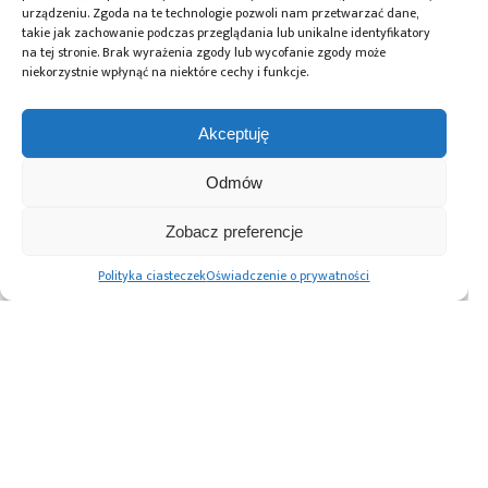
urządzeniu. Zgoda na te technologie pozwoli nam przetwarzać dane,
takie jak zachowanie podczas przeglądania lub unikalne identyfikatory
na tej stronie. Brak wyrażenia zgody lub wycofanie zgody może
Tagi:
Cezamat PW
,
eksperymenty kwantowe
,
niekorzystnie wpłynąć na niektóre cechy i funkcje.
komputer kwantowy
,
konsorcjum badawcze
,
SONOVERO R&D
,
Wojskowa Akademia Techniczna
,
Wojskowy Instytut Techniczny Uzbrojenia
Akceptuję
Odmów
Przeczytaj również:
Zobacz preferencje
Polityka ciasteczek
Oświadczenie o prywatności
Willow –
Na bazie
CEZAMAT częścią
wielkoskalowy
infrastruktury
linii pilotażowej
komputer
w CEZAMAT PW
w ramach
kwantowy Google
należy uruchomić
European Chips
Quantum AI
małoseryjną
Act
produkcję