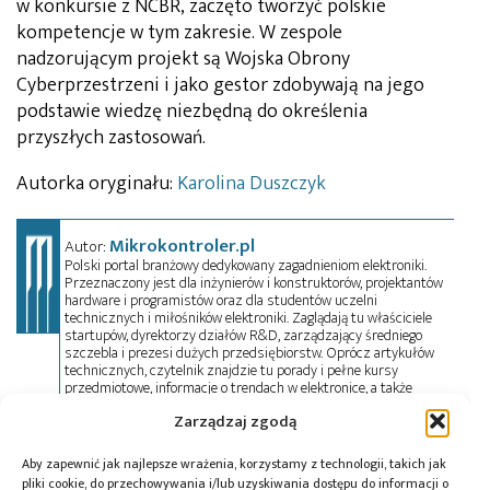
w konkursie z NCBR, zaczęto tworzyć polskie
kompetencje w tym zakresie. W zespole
nadzorującym projekt są Wojska Obrony
Cyberprzestrzeni i jako gestor zdobywają na jego
podstawie wiedzę niezbędną do określenia
przyszłych zastosowań.
Autorka oryginału:
Karolina Duszczyk
Mikrokontroler.pl
Autor:
Polski portal branżowy dedykowany zagadnieniom elektroniki.
Przeznaczony jest dla inżynierów i konstruktorów, projektantów
hardware i programistów oraz dla studentów uczelni
technicznych i miłośników elektroniki. Zaglądają tu właściciele
startupów, dyrektorzy działów R&D, zarządzający średniego
szczebla i prezesi dużych przedsiębiorstw. Oprócz artykułów
technicznych, czytelnik znajdzie tu porady i pełne kursy
przedmiotowe, informacje o trendach w elektronice, a także
oferty pracy. Przeczyta wywiady, przejrzy aktualności z branży w
Zarządzaj zgodą
kraju i na świecie oraz zadeklaruje swój udział w wydarzeniach,
szkoleniach i konferencjach. Mikrokontroler.pl pełni również rolę
patrona medialnego imprez targowych, konkursów, hackathonów
Aby zapewnić jak najlepsze wrażenia, korzystamy z technologii, takich jak
i seminariów. Zapraszamy do współpracy!
pliki cookie, do przechowywania i/lub uzyskiwania dostępu do informacji o