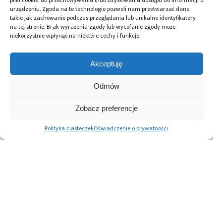
pliki cookie, do przechowywania i/lub uzyskiwania dostępu do informacji o
urządzeniu. Zgoda na te technologie pozwoli nam przetwarzać dane,
takie jak zachowanie podczas przeglądania lub unikalne identyfikatory
na tej stronie. Brak wyrażenia zgody lub wycofanie zgody może
niekorzystnie wpłynąć na niektóre cechy i funkcje.
Akceptuję
Odmów
26.05.2025
Zobacz preferencje
Od lampowo-tranzystorowej Odry 1001
Polityka ciasteczek
Oświadczenie o prywatności
do kwantowej Odry 5 na Politechnice
Wrocławskiej
Stronicowanie
1
2
Następne
wpisów
Advertising prices
Kontakt
Polityka prywatności
Cennik reklam
O nas