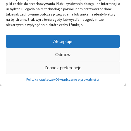
pliki cookie, do przechowywania i/lub uzyskiwania dostępu do informacji o
Tagi:
Astronika
,
Centrum Badań Kosmicznych PAN
,
urządzeniu. Zgoda na te technologie pozwoli nam przetwarzać dane,
ExoMars
,
łazik Rosalind Franklin
,
Łukasiewicz -
takie jak zachowanie podczas przeglądania lub unikalne identyfikatory
Instytut Lotnictwa
,
Politechnika Warszawska
,
polski
na tej stronie. Brak wyrażenia zgody lub wycofanie zgody może
sektor kosmiczny
,
wysięgnik anteny komunikacyjnej
niekorzystnie wpłynąć na niektóre cechy i funkcje.
Akceptuję
Przeczytaj również:
Odmów
Zobacz preferencje
Polityka ciasteczek
Oświadczenie o prywatności
Przesuwamy
Po co jest nam
Księżyc znów staje
asteroidę, czyli
potrzebny Klaster
się głównym
HERA kontynuuje
Technologii
celem sektora
misję obrony
Kosmicznych
kosmicznego
planetarnej –
w Polsce? –
z udziałem
rozmowa
polskiej firmy
z Rafałem
Astronika
Magrysiem