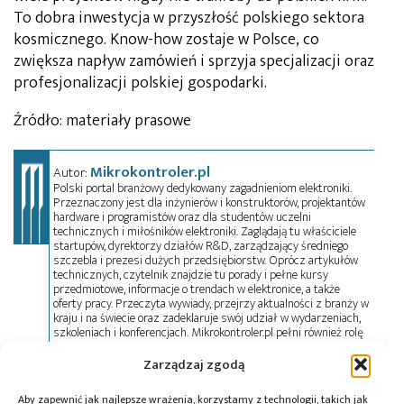
To dobra inwestycja w przyszłość polskiego sektora
kosmicznego. Know-how zostaje w Polsce, co
zwiększa napływ zamówień i sprzyja specjalizacji oraz
profesjonalizacji polskiej gospodarki.
Źródło: materiały prasowe
Mikrokontroler.pl
Autor:
Polski portal branżowy dedykowany zagadnieniom elektroniki.
Przeznaczony jest dla inżynierów i konstruktorów, projektantów
hardware i programistów oraz dla studentów uczelni
technicznych i miłośników elektroniki. Zaglądają tu właściciele
startupów, dyrektorzy działów R&D, zarządzający średniego
szczebla i prezesi dużych przedsiębiorstw. Oprócz artykułów
technicznych, czytelnik znajdzie tu porady i pełne kursy
przedmiotowe, informacje o trendach w elektronice, a także
oferty pracy. Przeczyta wywiady, przejrzy aktualności z branży w
kraju i na świecie oraz zadeklaruje swój udział w wydarzeniach,
szkoleniach i konferencjach. Mikrokontroler.pl pełni również rolę
patrona medialnego imprez targowych, konkursów, hackathonów
i seminariów. Zapraszamy do współpracy!
Zarządzaj zgodą
Aby zapewnić jak najlepsze wrażenia, korzystamy z technologii, takich jak