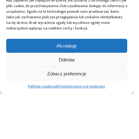
Aby zapewnić jak najlepsze wrażenia, korzystamy z technologii, takich jak
pliki cookie, do przechowywania i/lub uzyskiwania dostępu do informacji o
urządzeniu. Zgoda na te technologie pozwoli nam przetwarzać dane,
takie jak zachowanie podczas przeglądania lub unikalne identyfikatory
na tej stronie. Brak wyrażenia zgody lub wycofanie zgody może
Przeczytaj również:
niekorzystnie wpłynąć na niektóre cechy i funkcje.
Akceptuję
Odmów
Mistrzostwa
Zbliża
Nowe technologie
Polski
się Simuthon –
w obronności
Zobacz preferencje
Programistów PLC
hackathon
podczas EUDIS
2024
modelowania
Hackathon
Polityka ciasteczek
Oświadczenie o prywatności
i symulacji dla
w Krakowskim
studentów oraz
Parku
pasjonatów
Technologicznym
najnowszych
technologii
Advertising prices
Kontakt
Polityka prywatności
Cennik reklam
O nas