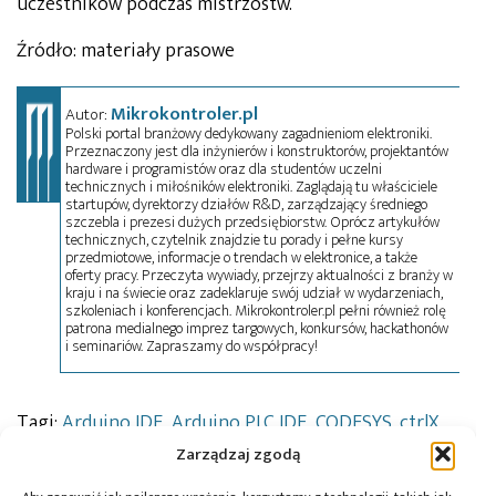
uczestników podczas mistrzostw.
Źródło: materiały prasowe
Mikrokontroler.pl
Autor:
Polski portal branżowy dedykowany zagadnieniom elektroniki.
Przeznaczony jest dla inżynierów i konstruktorów, projektantów
hardware i programistów oraz dla studentów uczelni
technicznych i miłośników elektroniki. Zaglądają tu właściciele
startupów, dyrektorzy działów R&D, zarządzający średniego
szczebla i prezesi dużych przedsiębiorstw. Oprócz artykułów
technicznych, czytelnik znajdzie tu porady i pełne kursy
przedmiotowe, informacje o trendach w elektronice, a także
oferty pracy. Przeczyta wywiady, przejrzy aktualności z branży w
kraju i na świecie oraz zadeklaruje swój udział w wydarzeniach,
szkoleniach i konferencjach. Mikrokontroler.pl pełni również rolę
patrona medialnego imprez targowych, konkursów, hackathonów
i seminariów. Zapraszamy do współpracy!
Tagi:
Arduino IDE
,
Arduino PLC IDE
,
CODESYS
,
ctrlX
AUTOMATION
,
Mistrzostwa Polski Programistów
,
Zarządzaj zgodą
PLC
,
PLCnext Engineer
,
Siemens LOGO!
,
TIA Portal
,
WinProLadder