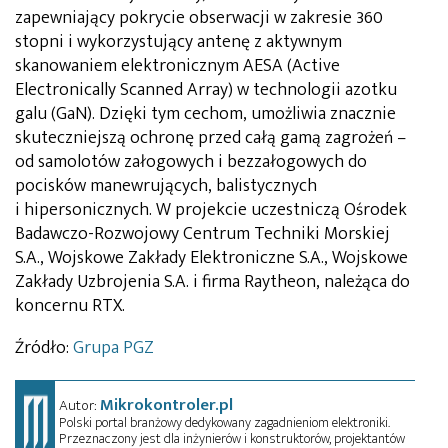
zapewniający pokrycie obserwacji w zakresie 360
stopni i wykorzystujący antenę z aktywnym
skanowaniem elektronicznym AESA (Active
Electronically Scanned Array) w technologii azotku
galu (GaN). Dzięki tym cechom, umożliwia znacznie
skuteczniejszą ochronę przed całą gamą zagrożeń –
od samolotów załogowych i bezzałogowych do
pocisków manewrujących, balistycznych
i hipersonicznych. W projekcie uczestniczą Ośrodek
Badawczo-Rozwojowy Centrum Techniki Morskiej
S.A., Wojskowe Zakłady Elektroniczne S.A., Wojskowe
Zakłady Uzbrojenia S.A. i firma Raytheon, należąca do
koncernu RTX.
Źródło:
Grupa PGZ
Mikrokontroler.pl
Autor:
Polski portal branżowy dedykowany zagadnieniom elektroniki.
Przeznaczony jest dla inżynierów i konstruktorów, projektantów