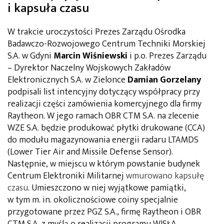
i kapsuła czasu
W trakcie uroczystości Prezes Zarządu Ośrodka
Badawczo-Rozwojowego Centrum Techniki Morskiej
S.A. w Gdyni
Marcin Wiśniewski
i p.o. Prezes Zarządu
– Dyrektor Naczelny Wojskowych Zakładów
Elektronicznych S.A. w Zielonce
Damian Gorzelany
podpisali list intencyjny dotyczący współpracy przy
realizacji części zamówienia komercyjnego dla firmy
Raytheon. W jego ramach OBR CTM S.A. na zlecenie
WZE S.A. będzie produkować płytki drukowane (CCA)
do modułu magazynowania energii radaru LTAMDS
(Lower Tier Air and Missile Defense Sensor).
Następnie, w miejscu w którym powstanie budynek
Centrum Elektroniki Militarnej
wmurowano kapsułę
czasu
. Umieszczono w niej wyjątkowe pamiątki,
w tym m. in. okolicznościowe coiny specjalnie
przygotowane przez PGZ S.A., firmę Raytheon i OBR
CTM S.A. z myślą o realizacji programu WISŁA.