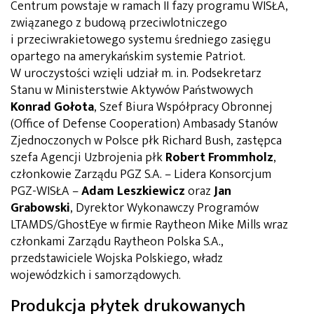
Centrum powstaje w ramach II fazy programu WISŁA,
związanego z budową przeciwlotniczego
i przeciwrakietowego systemu średniego zasięgu
opartego na amerykańskim systemie Patriot.
W uroczystości wzięli udział m. in. Podsekretarz
Stanu w Ministerstwie Aktywów Państwowych
Konrad Gołota
, Szef Biura Współpracy Obronnej
(Office of Defense Cooperation) Ambasady Stanów
Zjednoczonych w Polsce płk Richard Bush, zastępca
szefa Agencji Uzbrojenia płk
Robert Frommholz
,
członkowie Zarządu PGZ S.A. – Lidera Konsorcjum
PGZ-WISŁA –
Adam Leszkiewicz
oraz
Jan
Grabowski
, Dyrektor Wykonawczy Programów
LTAMDS/GhostEye w firmie Raytheon Mike Mills wraz
członkami Zarządu Raytheon Polska S.A.,
przedstawiciele Wojska Polskiego, władz
wojewódzkich i samorządowych.
Produkcja płytek drukowanych