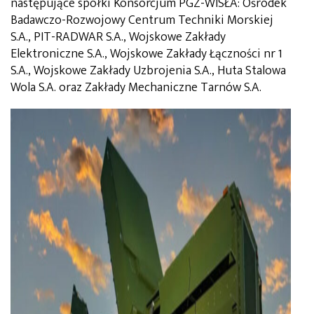
następujące spółki Konsorcjum PGZ-WISŁA: Ośrodek
Badawczo-Rozwojowy Centrum Techniki Morskiej
S.A., PIT-RADWAR S.A., Wojskowe Zakłady
Elektroniczne S.A., Wojskowe Zakłady Łączności nr 1
S.A., Wojskowe Zakłady Uzbrojenia S.A., Huta Stalowa
Wola S.A. oraz Zakłady Mechaniczne Tarnów S.A.