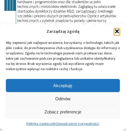
hardware i programistów oraz dla studentów uczelni
technicznych i miłośników elektroniki. Zaglądają tu właściciele
startupów, dyrektorzy działów R&D, zarządzający średniego
szczebla i prezesi dużych przedsiębiorstw. Oprócz artykułów
technicznych, czytelnik znajdzie tu porady i pełne kursy
przedmiotowe, informacje o trendach w elektronice, a także
oferty pracy. Przeczyta wywiady, przejrzy aktualności z branży w
Zarządzaj zgodą
kraju i na świecie oraz zadeklaruje swój udział w wydarzeniach,
szkoleniach i konferencjach. Mikrokontroler.pl pełni również rolę
Aby zapewnić jak najlepsze wrażenia, korzystamy z technologii, takich jak
patrona medialnego imprez targowych, konkursów, hackathonów
pliki cookie, do przechowywania i/lub uzyskiwania dostępu do informacji o
i seminariów. Zapraszamy do współpracy!
urządzeniu. Zgoda na te technologie pozwoli nam przetwarzać dane,
takie jak zachowanie podczas przeglądania lub unikalne identyfikatory
na tej stronie. Brak wyrażenia zgody lub wycofanie zgody może
Tagi:
Centrum Elektroniki Militarnej
,
Centrum
niekorzystnie wpłynąć na niektóre cechy i funkcje.
Techniki Morskiej
,
elektronika
,
kapsuła czasu
,
LTAMDS
,
PGZ
,
program Wisła
,
układy drukowane
Akceptuję
Odmów
Przeczytaj również:
Zobacz preferencje
Polityka ciasteczek
Oświadczenie o prywatności