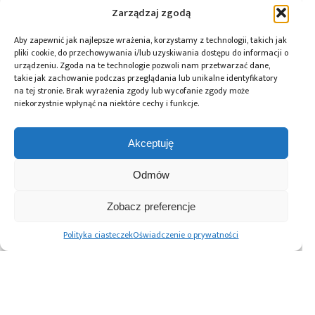
oferty pracy. Przeczyta wywiady, przejrzy aktualności z branży w
Zarządzaj zgodą
kraju i na świecie oraz zadeklaruje swój udział w wydarzeniach,
szkoleniach i konferencjach. Mikrokontroler.pl pełni również rolę
patrona medialnego imprez targowych, konkursów, hackathonów
Aby zapewnić jak najlepsze wrażenia, korzystamy z technologii, takich jak
i seminariów. Zapraszamy do współpracy!
pliki cookie, do przechowywania i/lub uzyskiwania dostępu do informacji o
urządzeniu. Zgoda na te technologie pozwoli nam przetwarzać dane,
takie jak zachowanie podczas przeglądania lub unikalne identyfikatory
na tej stronie. Brak wyrażenia zgody lub wycofanie zgody może
Tagi:
bezzałogowy statek powietrzny
,
PGZ
,
WIZJER
,
niekorzystnie wpłynąć na niektóre cechy i funkcje.
Wojsko Polskie
Akceptuję
Przeczytaj również:
Odmów
Zobacz preferencje
Polityka ciasteczek
Oświadczenie o prywatności
PGZ buduje
PGZ buduje
Spotkanie w PGZ
Centrum
w Zielonce
w sprawie
Elektroniki
laboratorium do
Narodowego
Militarnej
modelowania
Systemu