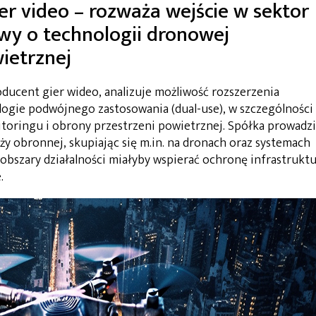
er video – rozważa wejście w sektor
owy o technologii dronowej
ietrznej
ucent gier wideo, analizuje możliwość rozszerzenia
nologie podwójnego zastosowania (dual-use), w szczególności
oringu i obrony przestrzeni powietrznej. Spółka prowadzi
 obronnej, skupiając się m.in. na dronach oraz systemach
obszary działalności miałyby wspierać ochronę infrastrukt
.