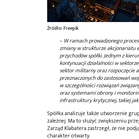
Źródło: Freepik
–
W ramach prowadzonego procesu 
zmiany w strukturze akcjonariatu e
przychodów spółki. Jednym z kieru
kontynuacji działalności w sektorze
sektor militarny oraz rozpoczęcie 
przeznaczonych do zastosowań woj
w szczególności rozwiązań związa
oraz systemami obrony i monitoring
infrastruktury krytycznej, takiej ja
Spółka analizuje także utworzenie grup
zależnej. Ma to służyć zwiększeniu prze
Zarząd Klabatera zastrzegł, że nie podj
charakter otwarty.