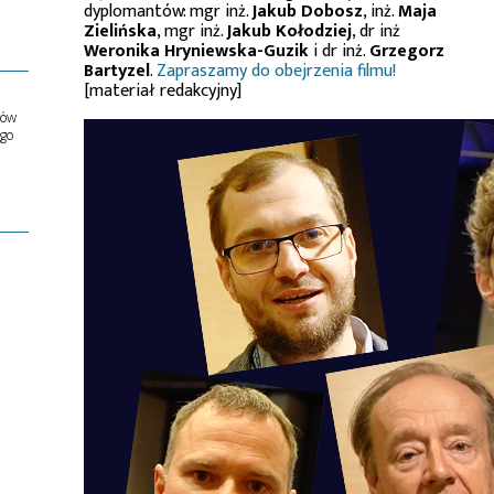
dyplomantów: mgr inż.
Jakub Dobosz
, inż.
Maja
Zielińska
, mgr inż.
Jakub Kołodziej
, dr inż
Weronika Hryniewska-Guzik
i dr inż.
Grzegorz
Bartyzel
.
Zapraszamy do obejrzenia filmu!
[materiał redakcyjny]
ów
ego