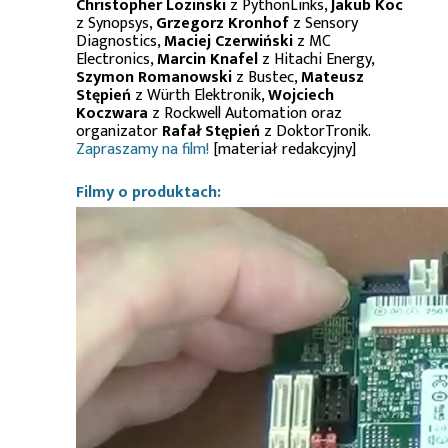
Christopher Lozinski
z PythonLinks,
Jakub Koc
z Synopsys,
Grzegorz Kronhof
z Sensory
Diagnostics,
Maciej Czerwiński
z MC
Electronics,
Marcin Knafel
z Hitachi Energy,
Szymon Romanowski
z Bustec,
Mateusz
Stępień
z Würth Elektronik,
Wojciech
Koczwara
z Rockwell Automation oraz
organizator
Rafał Stępień
z DoktorTronik.
Zapraszamy na film!
[materiał redakcyjny]
Filmy o produktach: