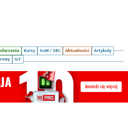
darzenia
Kursy
SoM / SBC
Aktualności
Artykuły
arowy
IoT