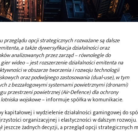
przeglądu opcji strategicznych rozważane są dalsze
mitenta, a także dywersyfikacja działalności oraz
nków analizowanych przez zarząd – równolegle do
 gier wideo – jest rozszerzenie działalności emitenta na
aktywności w obszarze tworzenia i rozwoju technologii
skowych oraz podwójnego zastosowania (dual-use), w tym
nych z bezzałogowymi systemami powietrznymi (dronami)
u przestrzeni powietrznej (Air-Defence) dla ochrony
k lotniska wojskowe
– informuje spółka w komunikacie.
y kapitałowej i wydzielenie działalności gamingowej do spó
jrzystości organizacyjnej i elastyczności w dalszym rozwoju.
ął jeszcze żadnych decyzji, a przegląd opcji strategicznych 