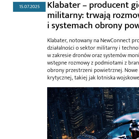
Klabater – producent gi
15.07.2025
militarny: trwają rozm
i systemach obrony pow
Klabater, notowany na NewConnect prod
działalności o sektor militarny i tech
w zakresie dronów oraz systemów monit
wstępne rozmowy z podmiotami z branży
obrony przestrzeni powietrznej. Nowe 
krytycznej, takiej jak lotniska wojskowe