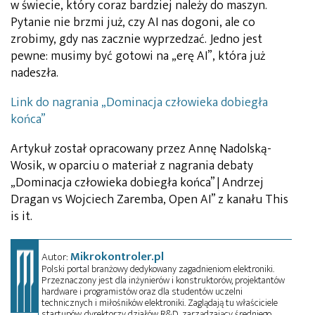
w świecie, który coraz bardziej należy do maszyn.
Pytanie nie brzmi już, czy AI nas dogoni, ale co
zrobimy, gdy nas zacznie wyprzedzać. Jedno jest
pewne: musimy być gotowi na „erę AI”, która już
nadeszła.
Link do nagrania „Dominacja człowieka dobiegła
końca”
Artykuł został opracowany przez Annę Nadolską-
Wosik, w oparciu o materiał z nagrania debaty
„Dominacja człowieka dobiegła końca” | Andrzej
Dragan vs Wojciech Zaremba, Open AI” z kanału This
is it.
Mikrokontroler.pl
Autor:
Polski portal branżowy dedykowany zagadnieniom elektroniki.
Przeznaczony jest dla inżynierów i konstruktorów, projektantów
hardware i programistów oraz dla studentów uczelni
technicznych i miłośników elektroniki. Zaglądają tu właściciele
startupów, dyrektorzy działów R&D, zarządzający średniego