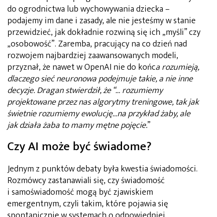
do ogrodnictwa lub wychowywania dziecka –
podajemy im dane i zasady, ale nie jesteśmy w stanie
przewidzieć, jak dokładnie rozwiną się ich „myśli” czy
„osobowość”. Zaremba, pracujący na co dzień nad
rozwojem najbardziej zaawansowanych modeli,
przyznał, że nawet w OpenAI nie do końc
a rozumieją,
dlaczego sieć neuronowa podejmuje takie, a nie inne
decyzje. Dragan stwierdził, że “… rozumiemy
projektowane przez nas algorytmy treningowe, tak jak
świetnie rozumiemy ewolucję…na przykład żaby, ale
jak działa żaba to mamy mętne pojęcie.
”
Czy AI może być świadome?
Jednym z punktów debaty była kwestia świadomości.
Rozmówcy zastanawiali się, czy świadomość
i samoświadomość mogą być zjawiskiem
emergentnym, czyli takim, które pojawia się
spontanicznie w systemach o odpowiedniej