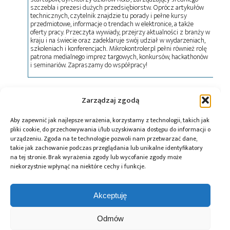
szczebla i prezesi dużych przedsiębiorstw. Oprócz artykułów
technicznych, czytelnik znajdzie tu porady i pełne kursy
przedmiotowe, informacje o trendach w elektronice, a także
oferty pracy. Przeczyta wywiady, przejrzy aktualności z branży w
kraju i na świecie oraz zadeklaruje swój udział w wydarzeniach,
szkoleniach i konferencjach. Mikrokontroler.pl pełni również rolę
patrona medialnego imprez targowych, konkursów, hackathonów
i seminariów. Zapraszamy do współpracy!
Tagi:
AI
,
Algorytmy AI
,
Andrzej Dragan
,
OpenAI
,
sieci
Zarządzaj zgodą
neuronowe
,
Sztuczna inteligencja
,
Wojciech
Zaremba
Aby zapewnić jak najlepsze wrażenia, korzystamy z technologii, takich jak
pliki cookie, do przechowywania i/lub uzyskiwania dostępu do informacji o
urządzeniu. Zgoda na te technologie pozwoli nam przetwarzać dane,
takie jak zachowanie podczas przeglądania lub unikalne identyfikatory
na tej stronie. Brak wyrażenia zgody lub wycofanie zgody może
Przeczytaj również:
niekorzystnie wpłynąć na niektóre cechy i funkcje.
Akceptuję
Odmów