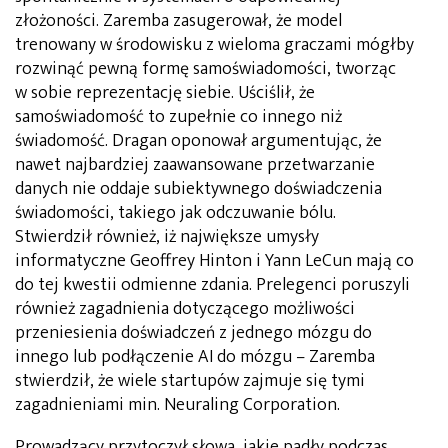
złożoności. Zaremba zasugerował, że model
trenowany w środowisku z wieloma graczami mógłby
rozwinąć pewną formę samoświadomości, tworząc
w sobie reprezentację siebie. Uściślił, że
samoświadomość to zupełnie co innego niż
świadomość. Dragan oponował argumentując, że
nawet najbardziej zaawansowane przetwarzanie
danych nie oddaje subiektywnego doświadczenia
świadomości, takiego jak odczuwanie bólu.
Stwierdził również, iż największe umysły
informatyczne Geoffrey Hinton i Yann LeCun mają co
do tej kwestii odmienne zdania. Prelegenci poruszyli
również zagadnienia dotyczącego możliwości
przeniesienia doświadczeń z jednego mózgu do
innego lub podłączenie AI do mózgu – Zaremba
stwierdził, że wiele startupów zajmuje się tymi
zagadnieniami min. Neuraling Corporation.
Prowadzący przytoczył słowa, jakie padły podczas