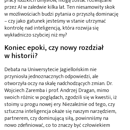
pracy ludzkich umysłów, mogą zostać rozwiązane
przez AI w zaledwie kilka lat. Ten niesamowity skok
w możliwościach budzi pytania o przyszłą dominację
– czy jako gatunek jesteśmy w stanie utrzymać
kontrolę nad inteligencją, która rozwija się
wykładniczo szybciej niż my?
Koniec epoki, czy nowy rozdział
w historii?
Debata na Uniwersytecie Jagiellońskim nie
przyniosła jednoznacznych odpowiedzi, ale
otworzyła oczy na skalę nadchodzących zmian. Dr.
Wojciech Zaremba i prof. Andrzej Dragan, mimo
swoich różnic w poglądach, zgodzili się w kwestii, iż
stoimy u progu nowej ery. Niezależnie od tego, czy
sztuczna inteligencja okaże się naszym narzędziem,
partnerem, czy dominującą siłą, powinniśmy na
nowo zdefiniować, co to znaczy być człowiekiem